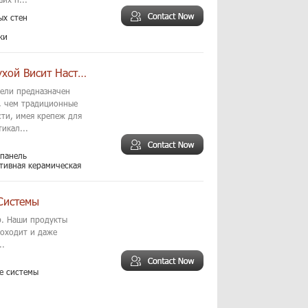
ых стен
ки
Уникальная Технология Струйной Печати Сухой Висит Настенная Декоративная Керамическая
ели предназначен
и, чем традиционные
сти, имея крепеж для
икал...
 панель
тивная керамическая
Системы
р. Наши продукты
роходит и даже
..
е системы