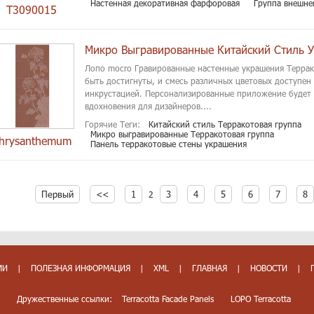
Настенная декоративная фарфоровая
Группа внешне
T3090015
Лопо mocro Гравированные настенные украшения Террак
быть достигнуты, и смесь различных цветовых доступен 
инкрустацией. Персонализированные приложение будет
вдохновения для дизайнеров....
Горячие Теги:
Китайский стиль Терракотовая группа
Микро выгравированные Терракотовая группа
hrysanthemum
Панель терракотовые стены украшения
Первый
<<
1
3
4
5
6
7
8
2
МИ
|
ПОЛЕЗНАЯ ИНФОРМАЦИЯ
|
XML
|
ГЛАВНАЯ
|
НОВОСТИ
|
Дружественные ссылки:
Terracotta Facade Panels
LOPO Terracotta