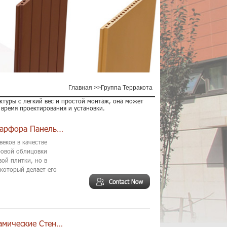
Главная
>>
Группа Терракота
ктуры с легкий вес и простой монтаж, она может
 время проектирования и установки.
Звукоизоляционные Внешний Мраморный Фарфора ПанельПВХ
еков в качестве
ровой облицовки
ой плитки, но в
который делает его
300x900mm Энергосберегающие Granit Керамические Стеновые Панели