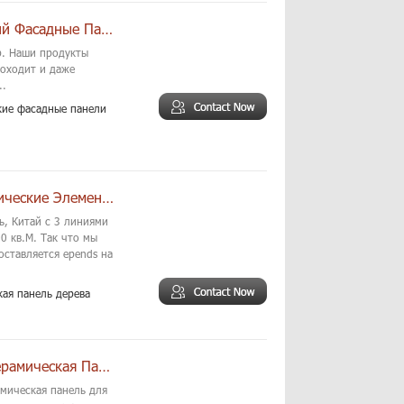
3D Стена Inkjet Облицовочный Керамический Фасадные Панели
р. Наши продукты
роходит и даже
..
кие фасадные панели
Окаменелое Дерево Стены Фасадные Керамические Элементной
ь, Китай с 3 линиями
0 кв.М. Так что мы
оставляется epends на
ая панель дерева
3D Мрамор Inkjet Текстуры Терракотовая Керамическая Панель
амическая панель для