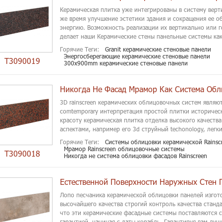
Керамическая плитка уже интегрированы в систему верт
же время улучшение эстетики здания и сокращения ее о
энергию. Возможность реализации их вертикально или 
делает наши Керамические стены панельные системы как 
Горячие Теги:
Granit керамические стеновые панели
Энергосберегающие керамические стеновые панели
T3090019
300x900mm керамические стеновые панели
3D rainscreen керамических облицовочных систем являю
comtemporary интерпретация простой плитки историчес
красоту керамическая плитка отделка высокого качеств
аспектами, например его 3d струйный techonology, легки
Горячие Теги:
Системы облицовки керамической Rainsc
Мрамор Rainscreen облицовочные системы
T3090018
Никогда не система облицовки фасадов Rainscreen
Лопо песчаника керамической облицовки панелей изгот
высочайшего качества строгий контроль качества станда
что эти керамические фасадные системы поставляются 
гарантией, начиная с даты корабль. Гарантируя вам лучш