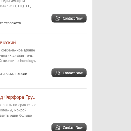
ь виды импорта
ены SASO, CIQ, CE,
et терракота
ический
т современное здание
многих дизайн темы.
 печати techonology,
стеновые панели
Внешняя Стена Декоративный Мрамор Взгляд Фарфора Группа
ановить по сравнению
склеены, мокрой
бавить один больше