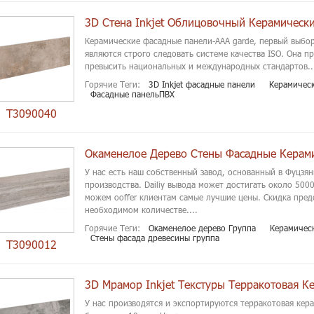
Керамические фасадные панели-AAA garde, первый выбо
являются строго следовать системе качества ISO. Она п
превысить национальных и международных стандартов..
Горячие Теги:
3D Inkjet фасадные панели
Керамичес
Фасадные панельПВХ
T3090040
У нас есть наш собственный завод, основанный в Фуцзян
производства. Dailiy вывода может достигать около 5000
можем ooffer клиентам самые лучшие цены. Скидка пред
необходимом количестве....
Горячие Теги:
Окаменелое дерево Группа
Керамическ
Стены фасада древесины группа
T3090012
У нас производятся и экспортируются терракотовая кер