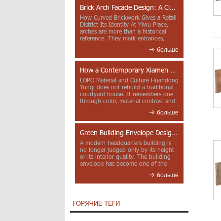
Brick Arch Facade Design: A Closer Look at Yiwu Place
How Curved Brickwork Gives a Retail
District Its Identity At Yiwu Place,
arches are more than a historical
reference. They mark entrances,
deepen faca...
больше
How a Contemporary Xiamen Project Reframes Minnan Red Brick
LOPO Material and Culture Huandong
Yunqi does not rebuild a traditional
courtyard house. It remembers one
through color, material contrast and
the mea...
больше
Green Building Envelope Design: Clay Sunscreen Fins for Modern Headquarters Architecture
A modern headquarters building is
no longer judged only by its height
or its interior quality. The building
envelope has become one of the
most import...
больше
ГОРЯЧИЕ ТЕГИ