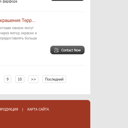
й фарфора
Микро Выгравированные Китайский Стиль Украшения Терракотовая Настенная
отовая панели могут
через метод окраски и
 предоставлять больше
9
10
>>
Последний
ПРОДУКЦИЯ
|
КАРТА САЙТА