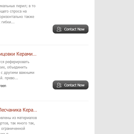
икальных перил; в то
бщего спроса на
горизонтально также
гибки...
Никогда Не Фасад Мрамор Как Система Облицовки Керамической Rainscreen
тся реферировать
ких, объединить
а с другими важными
й. прево...
reen
Естественной Поверхности Наружных Стен Песчаника Керамической Облицовки Группа
овлены из материалов
ртов, так много так,
с ограниченной
их п...