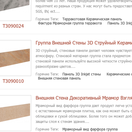
более чем 10 лет. Наша продукция может удовлетворит
requirment из разных стран. У нас могут быть предоставл
SGS, BV, ect....
Горячие Теги:
Терракотовая Керамическая панель
Фактура Мраморная группа терракота
Панель 3D Inkj
T3090024
Группа Внешней Стены 3D Струйный Керам
3D струйный, стеновые панели делает человек чувствуе
атмосферу. Стеновой материал группа стала предметом 
стеновой панели используйте высокой четкости струйной
разнообразие цветов....
Горячие Теги:
Панель 3D Inkjet стены
Керамические 
Внешняя стеновая панель
T3090010
Мраморный вид фарфора группа дает продукт легче уст
с естественным мраморная плитка, как она может быть 
облицовки и сухой облицовки. Более того он может до
защиты слоя к стенам здания....
Горячие Теги:
Мраморный вид фарфора группа