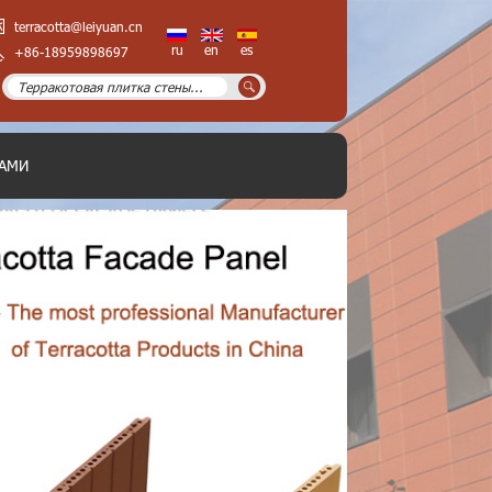
terracotta@leiyuan.cn
ru
en
es
+86-18959898697
НАМИ