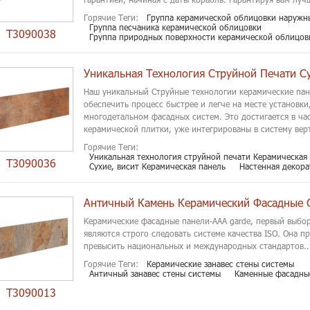
Горячие Теги:
Группа керамической облицовки наружн
Группа песчаника керамической облицовки
T3090038
Группа природных поверхности керамической облицов
Наш уникальный Струйные технологии керамические пан
обеспечить процесс быстрее и легче на месте установк
многодетальном фасадных систем. Это достигается в ча
керамической плитки, уже интегрированы в систему верт
Горячие Теги:
Уникальная технология струйной печати Керамическая
T3090036
Сухие, висит Керамическая панель
Настенная декора
Античный Камень Керамический Фасадные 
Керамические фасадные панели-AAA garde, первый выбо
являются строго следовать системе качества ISO. Она п
превысить национальных и международных стандартов..
Горячие Теги:
Керамические занавес стены системы
Античный занавес стены системы
Каменные фасадны
T3090013