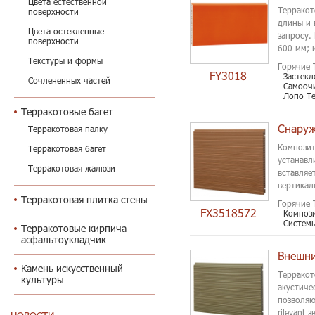
Цвета естественной
Терракот
поверхности
длины и 
Цвета остекленные
запросу.
поверхности
600 мм; 
запрос!..
Текстуры и формы
Горячие 
FY3018
Застекл
Сочлененных частей
Самооч
Лопо Т
Терракотовые багет
Терракотовая палку
Композит
Терракотовая багет
устанавл
Терракотовая жалюзи
вставляе
вертикал
Терракотовая плитка стены
Горячие 
FX3518572
Композ
Системы
Терракотовые кирпича
асфальтоукладчик
Камень искусственный
Терракот
культуры
акустиче
позволяю
rilevant