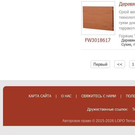
Сухой ви
технолог
грязи до
терракот
средней в
Горячие 
FW3018617
Деревян
Сухие, 
Первый
<<
1
КАРТА САЙТА
|
О НАС
|
СВЯЖИТЕСЬ С НАМИ
|
ПОЛЕ
Дружественные ссылки:
T
Авторское право © 2015-2026 LOPO Terrac