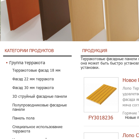
КАТЕГОРИИ ПРОДУКТОВ
ПРОДУКЦИЯ
Терракотовые фасадные панели п
Группа терракота
она может быть быстро установ
установки.
Терракотовые фасад 18 мм
Фасад 22 мм терракота
Фасад 30 мм терракота
Лопо Тер
удовлетв
3D струйный фасадные панели
фасада я
Полупроводниковые фасадные
мяча сог
панели
Терракот
Горячие 
FY3018236
Новые 
Панель пола
Специальное использование
терракота