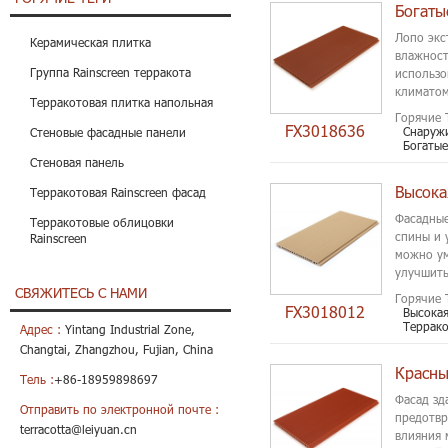
Лопо экс
Керамическая плитка
влажност
Группа Rainscreen терракота
использо
климатом
Терракотовая плитка напольная
пользоват
Горячие 
FX3018636
Снаружи
Стеновые фасадные панели
Богатые
Стеновая панель
Терракотовая Rainscreen фасад
Фасадные
Терракотовые облицовки
спины и 
Rainscreen
можно ум
улучшить
СВЯЖИТЕСЬ С НАМИ
Горячие 
FX3018012
Высокая
Террако
Адрес :
Yintang Industrial Zone,
Changtai, Zhangzhou, Fujian, China
Тель :
+86-18959898697
Фасад зд
Отправить по электронной почте :
предотвр
terracotta@leiyuan.cn
влияния 