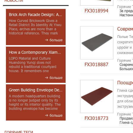
НОВОСТИ
Производ
Горячие 
FX3018994
За пред
Brick Arch Facade Design: A Closer Look at Yiwu Place
Настенн
How Curved Brickwork Gives a
Retail District Its Identity At Yiwu
Place, arches are more than a
historical reference. They mark
Полые Те
entrances, deepen faca...
больше
сократит
uppder и
How a Contemporary Xiamen Project Reframes Minnan Red Brick
снижения
LOPO Material and Culture
Горячие 
Huandong Yunqi does not
FX3018887
Совреме
rebuild a traditional courtyard
Большой
house. It remembers one
through color, material contrast
больше
and the mea...
Green Building Envelope Design: Clay Sunscreen Fins for Modern Headquarters Architecture
Глина сд
экструди
A modern headquarters building
is no longer judged only by its
для обли
height or its interior quality. The
экструзи
building envelope has become
пригодны
one of the most import...
Горячие 
больше
FX3018773
Продви
Глина с
ГОРЯЧИЕ ТЕГИ