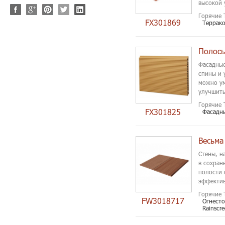
высокой 
Горячие 
FX301869
Террако
Фасадные
спины и 
можно ум
улучшить
Горячие 
FX301825
Фасадны
Стены, н
в сохран
полости 
эффектив
эффектив
Горячие 
FW3018717
Огнест
Rainscr