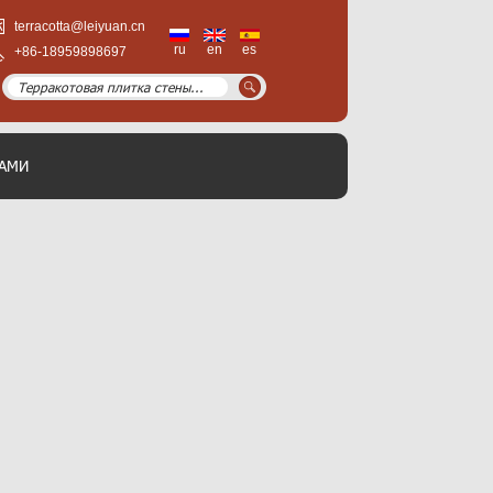
terracotta@leiyuan.cn
ru
en
es
+86-18959898697
НАМИ