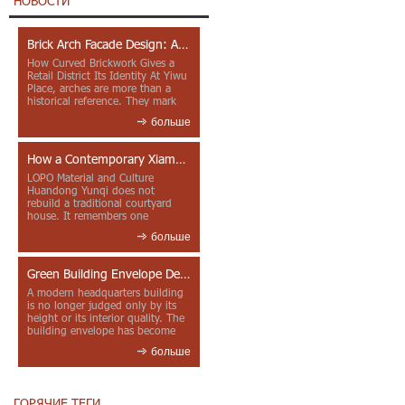
НОВОСТИ
Brick Arch Facade Design: A Closer Look at Yiwu Place
How Curved Brickwork Gives a
Retail District Its Identity At Yiwu
Place, arches are more than a
historical reference. They mark
entrances, deepen faca...
больше
How a Contemporary Xiamen Project Reframes Minnan Red Brick
LOPO Material and Culture
Huandong Yunqi does not
rebuild a traditional courtyard
house. It remembers one
through color, material contrast
больше
and the mea...
Green Building Envelope Design: Clay Sunscreen Fins for Modern Headquarters Architecture
A modern headquarters building
is no longer judged only by its
height or its interior quality. The
building envelope has become
one of the most import...
больше
ГОРЯЧИЕ ТЕГИ