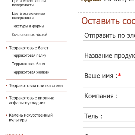
Цвета естественной
поверхности
Цвета остекленные
Оставить со
поверхности
Текстуры и формы
Отправить по эл
Сочлененных частей
Терракотовые багет
Название продук
Терракотовая палку
Терракотовая багет
Терракотовая жалюзи
Ваше имя :
*
Терракотовая плитка стены
Компания :
Терракотовые кирпича
асфальтоукладчик
Тель :
Камень искусственный
культуры