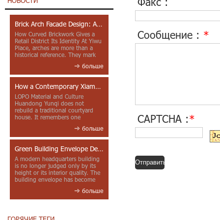
Факс :
НОВОСТИ
Brick Arch Facade Design: A Closer Look at Yiwu Place
Сообщение :
*
How Curved Brickwork Gives a
Retail District Its Identity At Yiwu
Place, arches are more than a
historical reference. They mark
entrances, deepen faca...
больше
How a Contemporary Xiamen Project Reframes Minnan Red Brick
LOPO Material and Culture
Huandong Yunqi does not
rebuild a traditional courtyard
CAPTCHA :
*
house. It remembers one
through color, material contrast
больше
and the mea...
Green Building Envelope Design: Clay Sunscreen Fins for Modern Headquarters Architecture
A modern headquarters building
is no longer judged only by its
height or its interior quality. The
building envelope has become
one of the most import...
больше
ГОРЯЧИЕ ТЕГИ