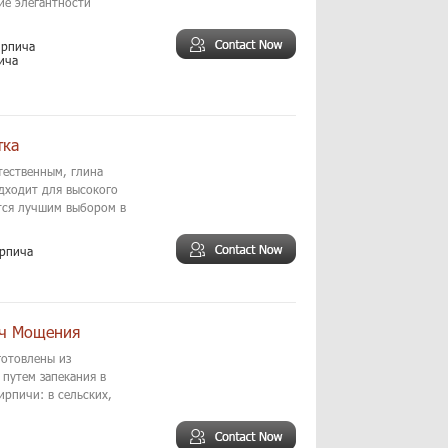
ие элегантности
ирпича
ича
тка
тественным, глина
дходит для высокого
тся лучшим выбором в
ирпича
ич Мощения
отовлены из
путем запекания в
ирпичи: в сельских,