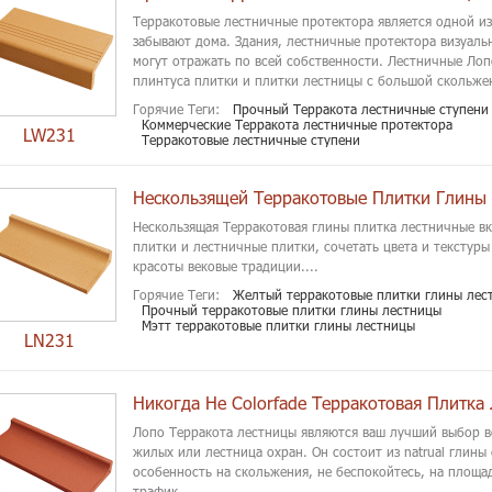
Терракотовые лестничные протектора является одной из
забывают дома. Здания, лестничные протектора визуаль
могут отражать по всей собственности. Лестничные Ло
плинтуса плитки и плитки лестницы с большой скольжен
Горячие Теги:
Прочный Терракота лестничные ступени
Коммерческие Терракота лестничные протектора
LW231
Терракотовые лестничные ступени
Нескользящей Терракотовые Плитки Глины
Нескользящая Терракотовая глины плитка лестничные в
плитки и лестничные плитки, сочетать цвета и текстуры
красоты вековые традиции....
Горячие Теги:
Желтый терракотовые плитки глины лес
Прочный терракотовые плитки глины лестницы
Мэтт терракотовые плитки глины лестницы
LN231
Никогда Не Colorfade Терракотовая Плитка
Лопо Терракота лестницы являются ваш лучший выбор в
жилых или лестница охран. Он состоит из natrual глины 
особенность на скольжения, не беспокойтесь, на площа
трафик....