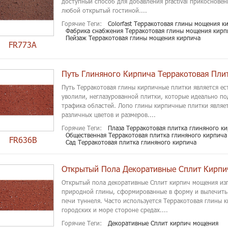
доступный способ для добавления practival прикосновен
любой открытый гостиной....
Горячие Теги:
Colorfast Терракотовая глины мощения к
Фабрика снабжения Терракотовая глины мощения кирп
Пейзаж Терракотовая глины мощения кирпича
FR773A
Путь Глиняного Кирпича Терракотовая Пли
Путь Терракотовая глины кирпичные плитки является ес
уволили, неглазурованной плитки, которые идеально по
трафика областей. Лопо глины кирпичные плитки являе
различных цветов и размеров....
Горячие Теги:
Плаза Терракотовая плитка глиняного к
Общественная Терракотовая плитка глиняного кирпича
FR636B
Сад Терракотовая плитка глиняного кирпича
Открытый Пола Декоративные Сплит Кирп
Открытый пола декоративные Сплит кирпич мощения изг
природной глины, сформированные в форму и вылечить 
печи туннеля. Часто используется Терракотовая глины к
городских и море стороне средах....
Горячие Теги:
Декоративные Сплит кирпич мощения