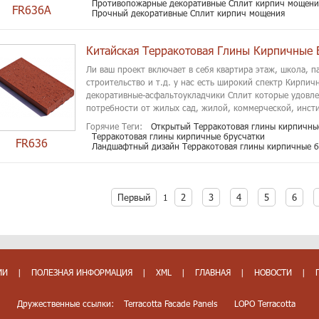
Противопожарные декоративные Сплит кирпич мощени
FR636A
Прочный декоративные Сплит кирпич мощения
Китайская Терракотовая Глины Кирпичные 
Ли ваш проект включает в себя квартира этаж, школа, п
строительство и т.д. у нас есть широкий спектр Кирпи
декоративные-асфальтоукладчики Сплит которые удовле
потребности от жилых сад, жилой, коммерческой, инсти
Горячие Теги:
Открытый Терракотовая глины кирпичны
Терракотовая глины кирпичные брусчатки
FR636
Ландшафтный дизайн Терракотовая глины кирпичные б
Первый
2
3
4
5
6
1
МИ
|
ПОЛЕЗНАЯ ИНФОРМАЦИЯ
|
XML
|
ГЛАВНАЯ
|
НОВОСТИ
|
Дружественные ссылки:
Terracotta Facade Panels
LOPO Terracotta