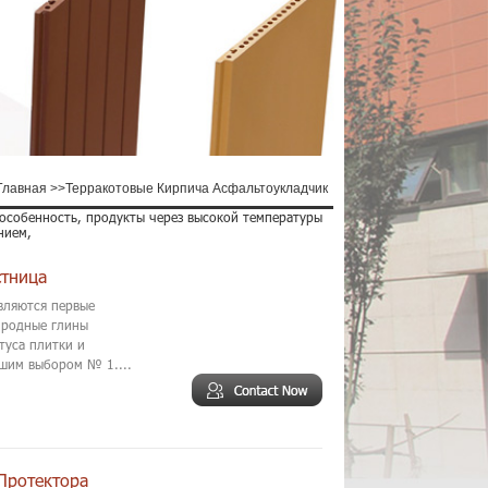
Главная
>>
Терракотовые Кирпича Асфальтоукладчик
особенность, продукты через высокой температуры
нием,
стница
являются первые
иродные глины
туса плитки и
ашим выбором № 1....
Протектора