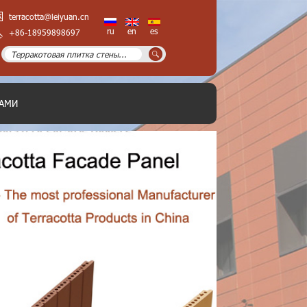
terracotta@leiyuan.cn
ru
en
es
+86-18959898697
НАМИ