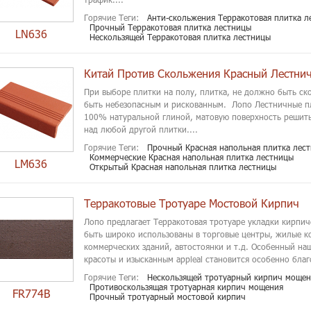
Горячие Теги:
Анти-скольжения Терракотовая плитка л
Прочный Терракотовая плитка лестницы
LN636
Нескользящей Терракотовая плитка лестницы
При выборе плитки на полу, плитка, не должно быть ск
быть небезопасным и рискованным. Лопо Лестничные пл
100% натуральной глиной, матовую поверхность решить
над любой другой плитки....
Горячие Теги:
Прочный Красная напольная плитка лес
Коммерческие Красная напольная плитка лестницы
LM636
Открытый Красная напольная плитка лестницы
Терракотовые Тротуаре Мостовой Кирпич
Лопо предлагает Терракотовая тротуаре укладки кирпич
быть широко использованы в торговые центры, жилые к
коммерческих зданий, автостоянки и т.д. Особенный н
красоты и изысканным appleal становится особенно бла
отк...
Горячие Теги:
Нескользящей тротуарный кирпич мощен
Противоскользящая тротуарная кирпич мощения
FR774B
Прочный тротуарный мостовой кирпич