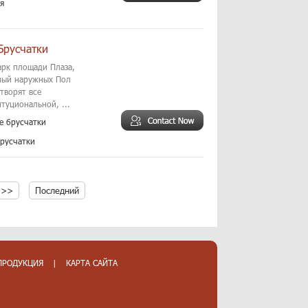
я
Брусчатки
арк площади Плаза,
чный наружных Пол
творят все
туциональной, ...
е брусчатки
русчатки
>>
Последний
ПРОДУКЦИЯ
|
КАРТА САЙТА