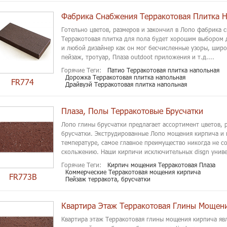
Фабрика Снабжения Терракотовая Плитка 
Готельно цветов, размеров и закончил в Лопо фабрика 
Терракотовая плитка для пола будет хорошим выбором 
и любой дизайнер как он мог бесчисленные узоры, широ
пейзаж, тротуар, Плаза outdoot приложения и т.д....
Горячие Теги:
Патио Терракотовая плитка напольная
Дорожка Терракотовая плитка напольная
FR774
Драйвуэй Терракотовая плитка напольная
Плаза, Полы Терракотовые Брусчатки
Лопо глины брусчатки предлагает ассортимент цветов, 
брусчатки. Экструдированные Лопо мощения кирпича и 
температуре, самое главное преимущество никогда не col
скольжению. Наши кирпичи исключительных disgn универ
Горячие Теги:
Кирпич мощения Терракотовая Плаза
Коммерческие Терракотовая мощения кирпича
FR773B
Пейзаж терракота, брусчатки
Квартира Этаж Терракотовая Глины Мощен
Квартира этаж Терракотовая глины мощения кирпича яв