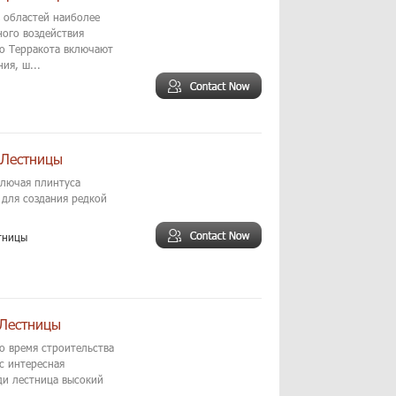
 областей наиболее
ного воздействия
по Терракота включают
ия, ш...
 Лестницы
ключая плинтуса
 для создания редкой
тницы
 Лестницы
о время строительства
с интересная
ди лестница высокий