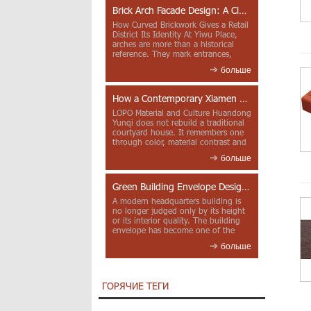
Brick Arch Facade Design: A Closer Look at Yiwu Place
How Curved Brickwork Gives a Retail
District Its Identity At Yiwu Place,
arches are more than a historical
reference. They mark entrances,
deepen faca...
больше
How a Contemporary Xiamen Project Reframes Minnan Red Brick
LOPO Material and Culture Huandong
Yunqi does not rebuild a traditional
courtyard house. It remembers one
through color, material contrast and
the mea...
больше
Green Building Envelope Design: Clay Sunscreen Fins for Modern Headquarters Architecture
A modern headquarters building is
no longer judged only by its height
or its interior quality. The building
envelope has become one of the
most import...
больше
ГОРЯЧИЕ ТЕГИ