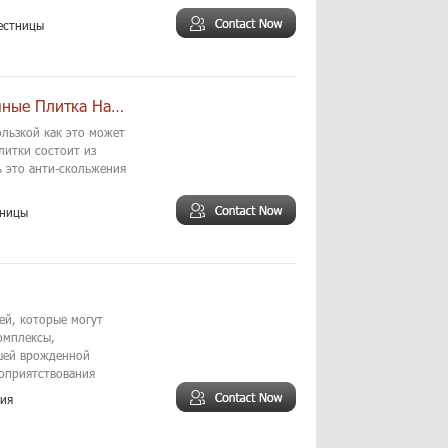
естницы
Китай Против Скольжения Красный Лестничные Плитка Напольная
ользкой как это может
итки состоит из
 это анти-скольжения
тницы
ей, которые могут
омплексы,
ашей врожденной
гоприятствования
ия