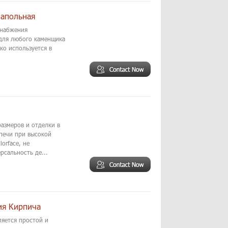
Напольная
снабжения
для любого каменщика
ко используется в
размеров и отделки в
печи при высокой
orface, не
сальность де...
ия Кирпича
ляется простой и