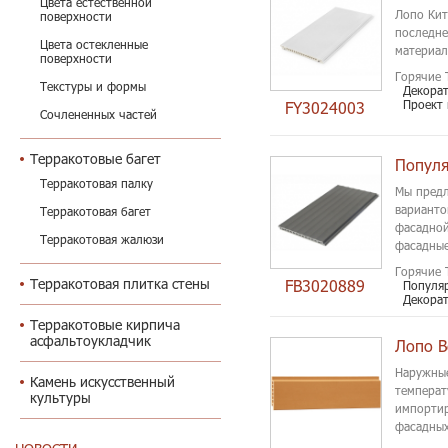
Цвета естественной
Лопо Кит
поверхности
последне
Цвета остекленные
материал
поверхности
Горячие 
Текстуры и формы
Декора
Проект
FY3024003
Сочлененных частей
Терракотовые багет
Терракотовая палку
Мы предл
варианто
Терракотовая багет
фасадной
Терракотовая жалюзи
фасадные
Горячие 
Терракотовая плитка стены
FB3020889
Популяр
Декора
Терракотовые кирпича
асфальтоукладчик
Лопо В
Наружные
Камень искусственный
температ
культуры
импортир
фасадных
поддержи