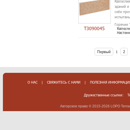
Rainscre
зданий и
себе про
испытаны
Горячие 
T3090045
Rainscr
Настен
Первый
2
1
О НАС
|
СВЯЖИТЕСЬ С НАМИ
|
ПОЛЕЗНАЯ ИНФОРМАЦИ
Дружественные ссылки:
T
Авторское право © 2015-2026 LOPO Terrac