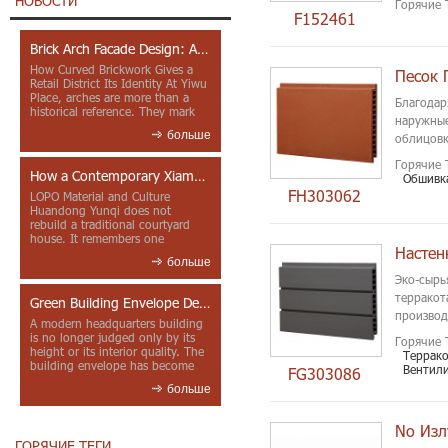
НОВОСТИ
Горячие 
F152461
Brick Arch Facade Design: A Closer Look at Yiwu Place
How Curved Brickwork Gives a
Retail District Its Identity At Yiwu
Place, arches are more than a
Благодар
historical reference. They mark
наружные
entrances, deepen faca...
больше
облицовк
Горячие 
How a Contemporary Xiamen Project Reframes Minnan Red Brick
Обшивка
FH303062
LOPO Material and Culture
Huandong Yunqi does not
rebuild a traditional courtyard
house. It remembers one
through color, material contrast
больше
and the mea...
Эко-сырь
терракот
Green Building Envelope Design: Clay Sunscreen Fins for Modern Headquarters Architecture
производ
A modern headquarters building
is no longer judged only by its
Горячие 
height or its interior quality. The
Террак
building envelope has become
Вентил
FG303086
one of the most import...
больше
ГОРЯЧИЕ ТЕГИ