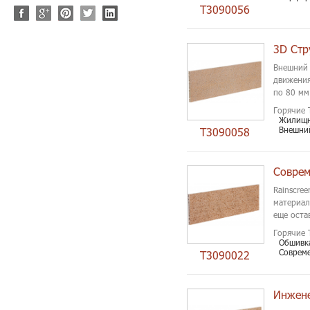
T3090056
Внешний 
движения
по 80 мм
Горячие 
Жилищн
Внешни
T3090058
Rainscre
материал
еще оста
Горячие 
Обшивка
Совреме
T3090022