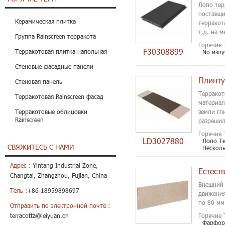
Лопо тер
поставщи
Керамическая плитка
терракот
т.д. на 
Группа Rainscreen терракота
Горячие 
F30308899
Терракотовая плитка напольная
No излу
Стеновые фасадные панели
Стеновая панель
Терракот
Терракотовая Rainscreen фасад
материал
Терракотовые облицовки
земли гл
Rainscreen
разрешил
превышаю
Горячие 
LD3027880
Лопо Те
СВЯЖИТЕСЬ С НАМИ
Несколь
Адрес :
Yintang Industrial Zone,
Changtai, Zhangzhou, Fujian, China
Внешний 
Тель :
+86-18959898697
движения
по 80 мм
Отправить по электронной почте :
terracotta@leiyuan.cn
Горячие 
Фарфор