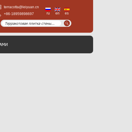
terracotta@leiyuan.cn
ru
en
es
+86-18959898697
НАМИ