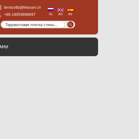
terracotta@leiyuan.cn
ru
en
es
+86-18959898697
НАМИ