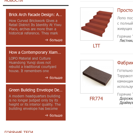
НОВОСТИ
Brick Arch Facade Design: A Closer Look at Yiwu Place
Лопо пос
How Curved Brickwork Gives a
с полный
Retail District Its Identity At Yiwu
живущих 
Place, arches are more than a
historical reference. They mark
Горячие 
entrances, deepen faca...
больше
Лестни
LTT
How a Contemporary Xiamen Project Reframes Minnan Red Brick
LOPO Material and Culture
Фабрик
Huandong Yunqi does not
rebuild a traditional courtyard
Готельно
house. It remembers one
through color, material contrast
Терракот
больше
and the mea...
каменщик
использу
Green Building Envelope Design: Clay Sunscreen Fins for Modern Headquarters Architecture
Горячие 
A modern headquarters building
FR774
Дорожк
is no longer judged only by its
Драйвуэ
height or its interior quality. The
building envelope has become
one of the most import...
больше
ГОРЯЧИЕ ТЕГИ