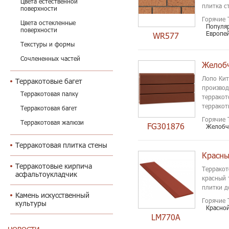
Цвета естественной
плитка с
поверхности
Горячие 
Цвета остекленные
Популя
поверхности
Европей
WR577
Текстуры и формы
Сочлененных частей
Желобч
Лопо Кит
Терракотовые багет
производ
Терракотовая палку
терракот
терракот
Терракотовая багет
Горячие 
Терракотовая жалюзи
FG301876
Желобч
Терракотовая плитка стены
Красны
Терракотовые кирпича
Терракот
асфальтоукладчик
красный 
плитки д
Камень искусственный
Горячие 
культуры
Красной
LM770A