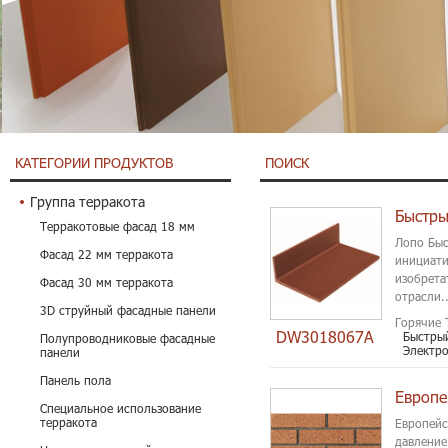
КАТЕГОРИИ ПРОДУКТОВ
ПОИСК
Группа терракота
Терракотовые фасад 18 мм
Лопо Быс
Фасад 22 мм терракота
инициати
изобрета
Фасад 30 мм терракота
отрасли..
3D струйный фасадные панели
Горячие 
DW3018067A
Быстрый
Полупроводниковые фасадные
Электро
панели
Панель пола
Европе
Специальное использование
терракота
Европейс
давление