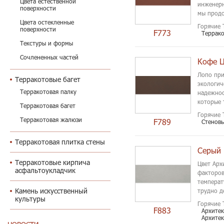
Цвета естественной
инженерн
поверхности
мы продо
продукци
Цвета остекленные
Горячие 
поверхности
F773
Террак
Текстуры и формы
Сочлененных частей
Кофе Ц
Лопо при
Терракотовые багет
экологич
Терракотовая палку
надежнос
которые 
Терракотовая багет
Горячие 
Терракотовая жалюзи
F789
Стенов
Терракотовая плитка стены
Серый 
Терракотовые кирпича
Цвет Арх
асфальтоукладчик
факторов
температ
Камень искусственный
трудно д
культуры
установл
Горячие 
F883
Архитек
Архитек