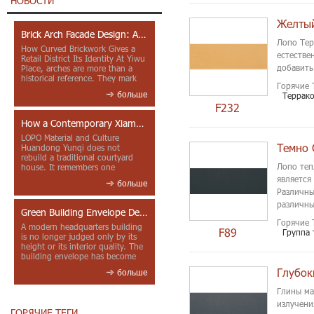
НОВОСТИ
Brick Arch Facade Design: A Closer Look at Yiwu Place
Лопо Тер
How Curved Brickwork Gives a
естестве
Retail District Its Identity At Yiwu
добавить
Place, arches are more than a
historical reference. They mark
Горячие 
entrances, deepen faca...
больше
Террак
F232
How a Contemporary Xiamen Project Reframes Minnan Red Brick
LOPO Material and Culture
Темно 
Huandong Yunqi does not
rebuild a traditional courtyard
Лопо теп
house. It remembers one
through color, material contrast
является
больше
and the mea...
Различны
различны
Green Building Envelope Design: Clay Sunscreen Fins for Modern Headquarters Architecture
архитект
Горячие 
A modern headquarters building
F89
Группа
is no longer judged only by its
height or its interior quality. The
building envelope has become
one of the most import...
Глубок
больше
Глины ма
излучени
ГОРЯЧИЕ ТЕГИ