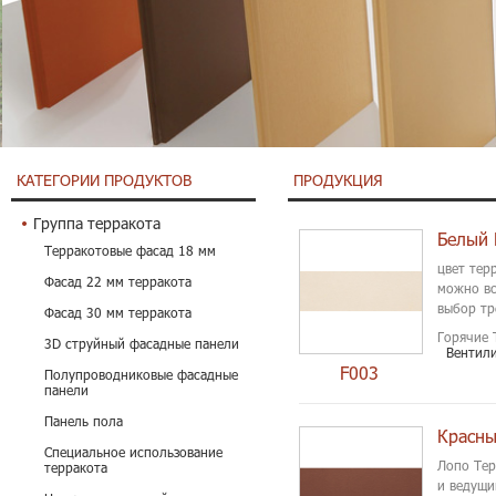
КАТЕГОРИИ ПРОДУКТОВ
ПРОДУКЦИЯ
Группа терракота
Белый 
Терракотовые фасад 18 мм
цвет тер
Фасад 22 мм терракота
можно вс
выбор тр
Фасад 30 мм терракота
Горячие 
3D струйный фасадные панели
Вентил
F003
Полупроводниковые фасадные
панели
Панель пола
Красны
Специальное использование
Лопо Тер
терракота
и ведущи