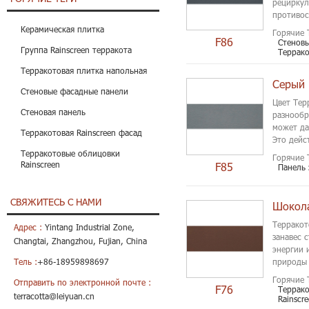
рециркул
противос
охраны о
Керамическая плитка
Горячие 
F86
Стенов
Группа Rainscreen терракота
Террак
Терракотовая плитка напольная
Серый 
Стеновые фасадные панели
Цвет Тер
Стеновая панель
разнообр
может да
Терракотовая Rainscreen фасад
Это дейс
чтобы об
Терракотовые облицовки
Горячие 
Rainscreen
F85
Панель
СВЯЖИТЕСЬ С НАМИ
Шокола
Терракот
Адрес :
Yintang Industrial Zone,
занавес 
Changtai, Zhangzhou, Fujian, China
энергии 
Тель :
+86-18959898697
природы 
Горячие 
Отправить по электронной почте :
F76
Террак
terracotta@leiyuan.cn
Rainscr