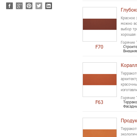
Глубок
Красное 
можно вс
выбор тр
хорошая 
цвета веч
Горячие 
F70
Строит
Внешня
Терракот
архитект
красочны
изготавл
валяния 
Горячие 
F63
Террак
Фасадн
Продук
Терракот
экологич