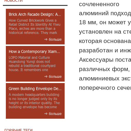
НОВОСТИ
сочлененного
алюминий подход
Brick Arch Facade Design: A Closer Look at Yiwu Place
How Curved Brickwork Gives a
18 мм, он может
у
Retail District Its Identity At Yiwu
Place, arches are more than a
установлен на ст
historical reference. They mark
entrances, deepen faca...
которая основана
больше
разработан и ин
How a Contemporary Xiamen Project Reframes Minnan Red Brick
LOPO Material and Culture
Аксессуары поста
Huandong Yunqi does not
rebuild a traditional courtyard
различных форм, 
house. It remembers one
through color, material contrast
больше
алюминиевых экс
and the mea...
поперечного сече
Green Building Envelope Design: Clay Sunscreen Fins for Modern Headquarters Architecture
A modern headquarters building
is no longer judged only by its
height or its interior quality. The
building envelope has become
one of the most import...
больше
ГОРЯЧИЕ ТЕГИ