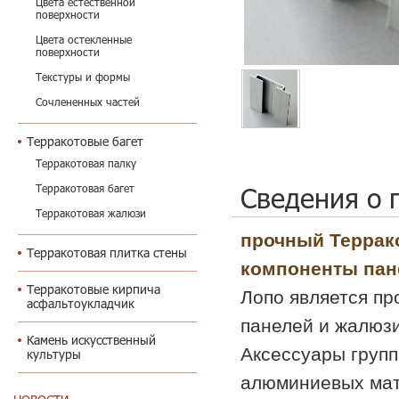
Цвета естественной
поверхности
Цвета остекленные
поверхности
Текстуры и формы
Сочлененных частей
Терракотовые багет
Терракотовая палку
Сведения о 
Терракотовая багет
Терракотовая жалюзи
прочный Террак
Терракотовая плитка стены
компоненты пан
Терракотовые кирпича
Лопо является п
асфальтоукладчик
панелей и жалюзи
Камень искусственный
Аксессуары групп
культуры
алюминиевых мате