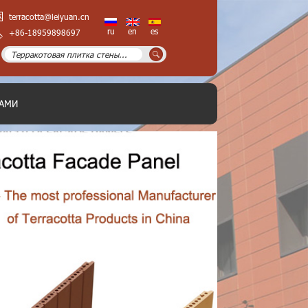
terracotta@leiyuan.cn
ru
en
es
+86-18959898697
НАМИ