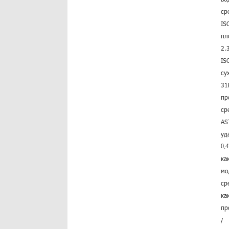
ср
IS
пл
2.
IS
су
31
пр
ср
AS
уд
0,4
ка
мо
ср
ка
пр
/