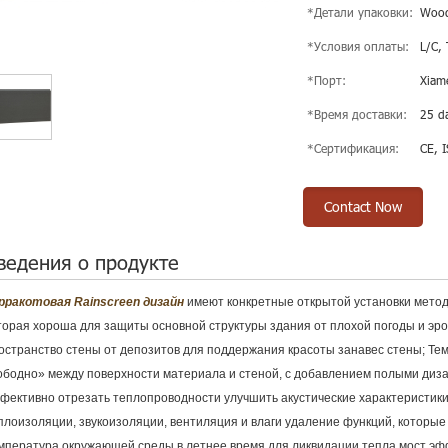
*Детали упаковки:
Wood
*Условия оплаты:
L/C,
*Порт:
Xiam
*Время доставки:
25 da
*Сертификация:
CE, 
Contact Now
ведения о продукте
рракотовая Rainscreen дизайн
имеют конкретные открытой установки мето
торая хороша для защиты основной структуры здания от плохой погоды и эро
остранство стены от депозитов для поддержания красоты занавес стены; Те
ободно» между поверхности материала и стеной, с добавлением полыми диза
фективно отрезать теплопроводности улучшить акустические характеристики
плоизоляции, звукоизоляции, вентиляция и влаги удаление функций, которы
мпература окружающей среды в летнее время для ликвидации тепла мост эфф