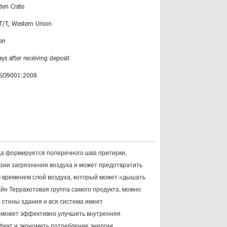
en Crate
 T/T, Western Union
en
ys after receiving deposit
ISO9001:2008
да формируется поперечного шва притирки,
зии загрязнения воздуха и может предотвратить
м временем слой воздуха, который может «дышать
йн Терракотовая группа самого продукта, можно
 стены здания и вся система имеет
е может эффективно улучшить внутренняя
ект и экономить потребление энергии.