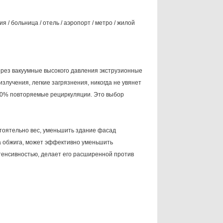
я / больница / отель / аэропорт / метро / жилой
через вакуумные высокого давления экструзионные
злучения, легкие загрязнения, никогда не увянет
00% повторяемые рециркуляции. Это выбор
тоятельно вес, уменьшить здание фасад
ра обжига, может эффективно уменьшить
енсивностью, делает его расширенной против