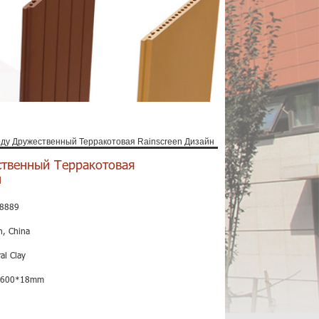
оду Дружественный Терракотовая Rainscreen Дизайн
ственный Терракотовая
н
8889
n, China
al Clay
*600*18mm