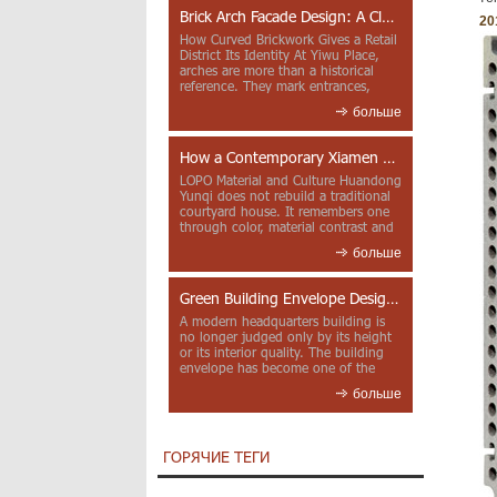
Brick Arch Facade Design: A Closer Look at Yiwu Place
20
How Curved Brickwork Gives a Retail
District Its Identity At Yiwu Place,
arches are more than a historical
reference. They mark entrances,
deepen faca...
больше
How a Contemporary Xiamen Project Reframes Minnan Red Brick
LOPO Material and Culture Huandong
Yunqi does not rebuild a traditional
courtyard house. It remembers one
through color, material contrast and
the mea...
больше
Green Building Envelope Design: Clay Sunscreen Fins for Modern Headquarters Architecture
A modern headquarters building is
no longer judged only by its height
or its interior quality. The building
envelope has become one of the
most import...
больше
ГОРЯЧИЕ ТЕГИ