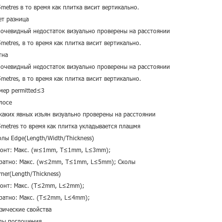
5metres
в то время как плитка висит вертикально.
ет разница
 очевидный недостаток визуально проверены на расстоянии
5metres, в то время как плитка висит вертикально.
тна
 очевидный недостаток визуально проверены на расстоянии
5metres, в то время как плитка висит вертикально.
мер permitted≤3
лосе
каких явных изъян визуально проверены на расстоянии
5metres
то время как плитка укладывается плашмя
олы Edge(Length/Width/Thickness)
онт: Макс. (w≤1mm, T≤1mm, L≤3mm);
ратно: Макс. (w≤2mm, T≤1mm, L≤5mm); Сколы
rner(Length/Thickness)
онт: Макс. (T≤2mm, L≤2mm);
ратно: Макс. (T≤2mm, L≤4mm);
зические свойства
ды поглощения