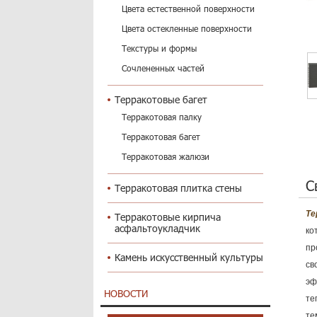
Цвета естественной поверхности
Цвета остекленные поверхности
Текстуры и формы
Сочлененных частей
Терракотовые багет
Терракотовая палку
Терракотовая багет
Терракотовая жалюзи
С
Терракотовая плитка стены
Те
Терракотовые кирпича
асфальтоукладчик
ко
пр
Камень искусственный культуры
св
эф
НОВОСТИ
те
те