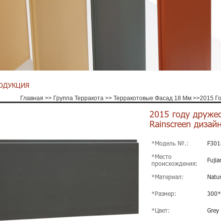
ОДУКЦИЯ
Главная
>>
Группа Терракота
>>
Терракотовые Фасад 18 Мм
>>
2015 Г
2015 году друже
Rainscreen дизай
*Модель №.:
F301
*Место
Fujia
происхождения:
*Материал:
Natur
*Размер:
300
*Цвет:
Grey