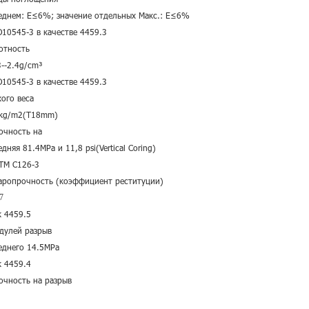
еднем: E≤6%; значение отдельных Макс.: E≤6%
O10545-3 в качестве 4459.3
отность
3--2.4g/cm³
O10545-3 в качестве 4459.3
хого веса
kg/m2(T18mm)
очность на
едняя 81.4MPa и 11,8 psi(Vertical Coring)
TM C126-3
аропрочность (коэффициент реституции)
7
к 4459.5
дулей разрыв
еднего 14.5MPa
к 4459.4
очность на разрыв