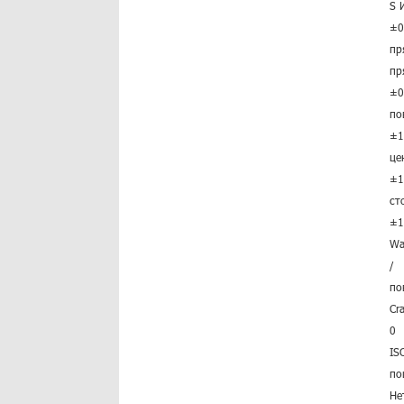
S
±0
пр
пр
±0
по
±1
це
±1
ст
±1
Wa
/
по
Cr
0
IS
по
Не