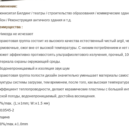
именение:
юнисипэл Билдинг / театры / строительство образования /
коммерческие здани
йон / Реконструкция античного здания и т.д.
еимущества :
 Никогда не исчезают
рракотовая группа состоит из высокого качества естественный чистый argil, 
рмовочные, ожог вне от высокой температуры. С низким потреблением и нет и
может эффективно противостоять ультрафиолетового излучения, прочный, 1
териала охраны окружающей среды.
 Водонепроницаемый и изоляция звук шум
рракотовая группа полости дизайн значительно уменьшает материалы самос
руктуры системы загрузки, тем временем, после того, как высокая температу
эффициент теплопроводности, делают керамические пластины с большей инт
охой погоды, водонепроницаемый, достойна восхищения.
%/max. (L:±1mm;
W:±1.5 мм)
O10545-2
лщина
0%/max.±1.0mm