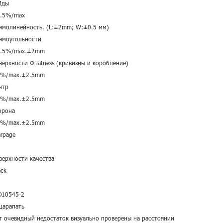
Иды
.5%/max
ямолинейность. (L:±2mm;
W:±0.5 мм)
ямоугольности
.5%/max.±2mm
верхности
Ф
latness (кривизны и коробление)
%/max.±2.5mm
нтр
%/max.±2.5mm
орона
%/max.±2.5mm
rpage
верхности качества
ack
O10545-2
царапать
т очевидный недостаток визуально проверены на расстоянии