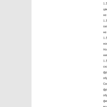
1.
цв
не
1.
пя
не
1.
но
по
ни
1.
ск
фр
об
Co
фр
об
фи
во