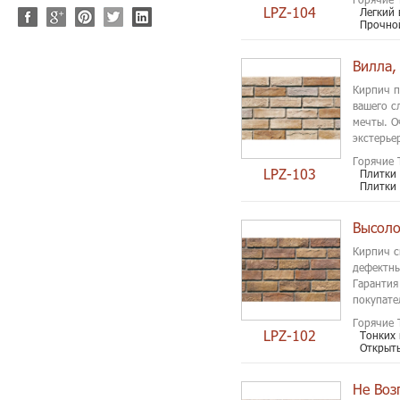
LPZ-104
Легкий 
Прочно
Вилла,
Кирпич п
вашего с
мечты. О
экстерье
Горячие 
LPZ-103
Плитки 
Плитки
Высоло
Кирпич с
дефектны
Гарантия
покупате
Горячие 
LPZ-102
Тонких
Открыт
Не Воз