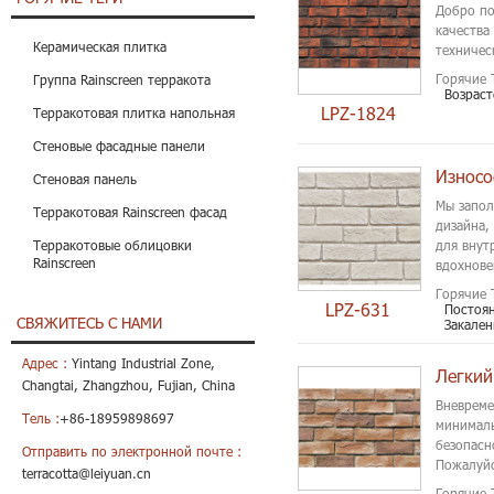
Добро по
качества
Керамическая плитка
техничес
Горячие 
Группа Rainscreen терракота
Возраст
LPZ-1824
Терракотовая плитка напольная
Стеновые фасадные панели
Износо
Стеновая панель
Мы запол
Терракотовая Rainscreen фасад
дизайна,
Терракотовые облицовки
для внут
Rainscreen
вдохнове
начал пр
Горячие 
LPZ-631
Постоя
СВЯЖИТЕСЬ С НАМИ
Закален
Адрес :
Yintang Industrial Zone,
Легкий
Changtai, Zhangzhou, Fujian, China
Вневреме
Тель :
+86-18959898697
минималь
безопасн
Отправить по электронной почте :
Пожалуйс
terracotta@leiyuan.cn
который 
Горячие 