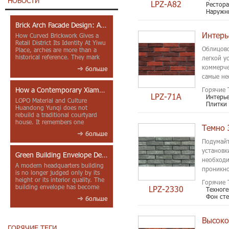
НОВОСТИ
LPZ-A82
Рестора
Наружн
Brick Arch Facade Design: A Closer Look at Yiwu Place
How Curved Brickwork Gives a
Retail District Its Identity At Yiwu
Облицово
Place, arches are more than a
historical reference. They mark
легкой у
entrances, deepen faca...
коммерче
больше
самые не
крытый и 
How a Contemporary Xiamen Project Reframes Minnan Red Brick
Горячие 
LPZ-71A
Интерье
LOPO Material and Culture
Плитки
Huandong Yunqi does not
rebuild a traditional courtyard
house. It remembers one
Темно 
through color, material contrast
больше
and the mea...
Подумайт
установк
Green Building Envelope Design: Clay Sunscreen Fins for Modern Headquarters Architecture
необходи
A modern headquarters building
проникно
is no longer judged only by its
height or its interior quality. The
Горячие 
building envelope has become
LPZ-2330
Техног
one of the most import...
Фон ст
больше
Высоко
ГОРЯЧИЕ ТЕГИ