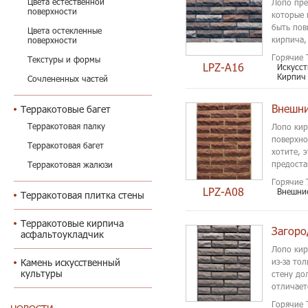
Цвета естественной
Лопо пре
поверхности
которые 
быть пов
Цвета остекленные
кирпича,
поверхности
галстук 
Горячие 
Текстуры и формы
LPZ-A16
Искусст
Кирпич 
Сочлененных частей
Внешни
Терракотовые багет
Терракотовая палку
Лопо кир
поверхно
Терракотовая багет
хотите, 
предоста
Терракотовая жалюзи
Горячие 
LPZ-A08
Внешни
Терракотовая плитка стены
Терракотовые кирпича
Загоро
асфальтоукладчик
Лопо кир
из-за то
Камень искусственный
культуры
стену до
отличает
вневреме
Горячие 