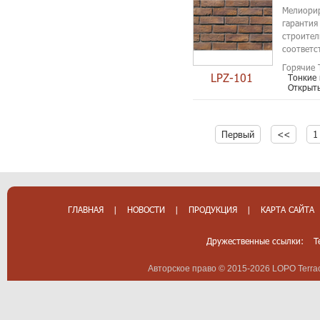
Мелиорир
гарантия
строител
соответс
Горячие 
LPZ-101
Тонкие
Открыт
Первый
<<
1
ГЛАВНАЯ
|
НОВОСТИ
|
ПРОДУКЦИЯ
|
КАРТА САЙТА
Дружественные ссылки:
T
Авторское право © 2015-2026 LOPO Terrac