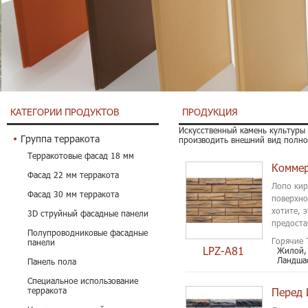
КАТЕГОРИИ ПРОДУКТОВ
ПРОДУКЦИЯ
Искусственный камень культуры 
Группа терракота
производить внешний вид полно
Терракотовые фасад 18 мм
Фасад 22 мм терракота
Лопо кир
Фасад 30 мм терракота
поверхно
хотите, 
3D струйный фасадные панели
предоста
Полупроводниковые фасадные
Горячие 
панели
LPZ-A81
Жилой,
Ландша
Панель пола
Специальное использование
терракота
Перед 