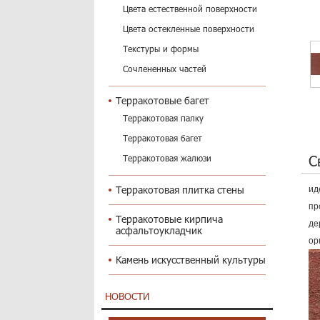
Цвета естественной поверхности
Цвета остекленные поверхности
Текстуры и формы
Сочлененных частей
Терракотовые багет
Терракотовая палку
Терракотовая багет
С
Терракотовая жалюзи
Терракотовая плитка стены
ид
пр
Терракотовые кирпича
де
асфальтоукладчик
ор
Камень искусственный культуры
НОВОСТИ