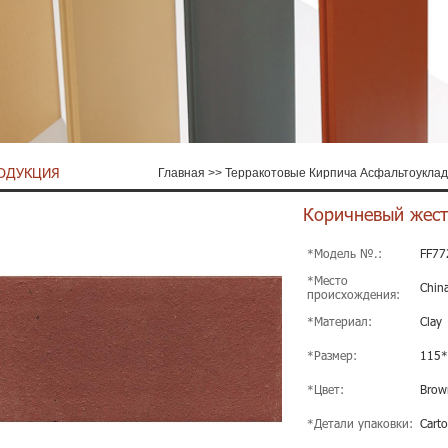
ОДУКЦИЯ
Главная
>>
Терракотовые Кирпича Асфальтоуклад
Коричневый жест
*Модель №.:
FF77
*Место
Chin
происхождения:
*Материал:
Clay
*Размер:
115
*Цвет:
Brow
*Детали упаковки:
Carto