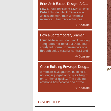
Brick Arch Facade Design: A Closer Look at Yiwu Place
How Curved Brickwork Gives a Retail
District Its Identity At Yiwu Place,
arches are more than a historical
reference. They mark entrances,
deepen faca...
больше
How a Contemporary Xiamen Project Reframes Minnan Red Brick
LOPO Material and Culture Huandong
Yunqi does not rebuild a traditional
courtyard house. It remembers one
through color, material contrast and
the mea...
больше
Green Building Envelope Design: Clay Sunscreen Fins for Modern Headquarters Architecture
до
A modern headquarters building is
no longer judged only by its height
or its interior quality. The building
envelope has become one of the
most import...
больше
ГОРЯЧИЕ ТЕГИ