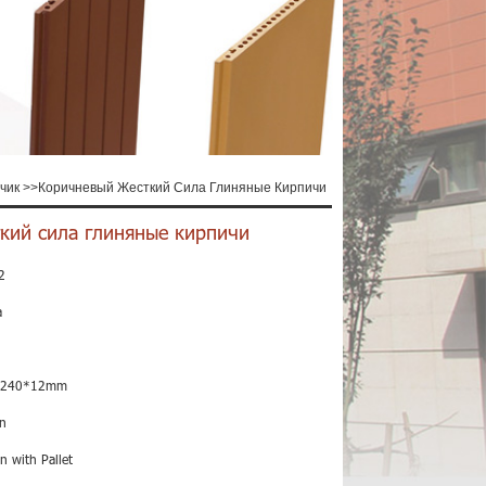
чик
>>
Коричневый Жесткий Сила Глиняные Кирпичи
кий сила глиняные кирпичи
2
a
*240*12mm
n
n with Pallet