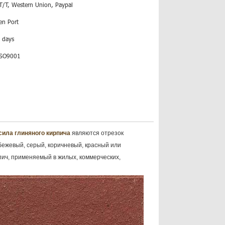
T/T, Western Union, Paypal
en Port
 days
ISO9001
сила глиняного кирпича
являются отрезок
бежевый, серый, коричневый, красный или
ич, применяемый в жилых, коммерческих,