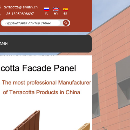
terracotta@leiyuan.cn
ru
en
es
+86-18959898697
НАМИ