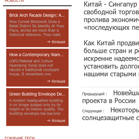
НОВОСТИ
Китай - Сингапур
свободной торгов
Brick Arch Facade Design: A Closer Look at Yiwu Place
пролива экономич
How Curved Brickwork Gives a
«последующих пе
Retail District Its Identity At Yiwu
Place, arches are more than a
historical reference. They mark
entrances, deepen faca...
Как Китай продви
больше
больше стран и 
How a Contemporary Xiamen Project Reframes Minnan Red Brick
искренне надеемс
LOPO Material and Culture
установить долг
Huandong Yunqi does not
rebuild a traditional courtyard
нашими старыми 
house. It remembers one
through color, material contrast
больше
and the mea...
Новейши
Green Building Envelope Design: Clay Sunscreen Fins for Modern Headquarters Architecture
Предыдущий :
проекта в России
A modern headquarters building
is no longer judged only by its
Некоторы
height or its interior quality. The
Следующая :
building envelope has become
солнцезащитные 
one of the most import...
больше
ГОРЯЧИЕ ТЕГИ