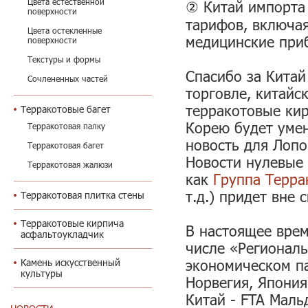
Цвета естественной
② Китай импорта 
поверхности
тарифов, включа
Цвета остекленные
медицинские при
поверхности
Текстуры и формы
Спасибо за Кита
Сочлененных частей
торговле, китайс
терракотовые кир
Терракотовые багет
Корею будет уме
Терракотовая палку
новость для Лопо
Терракотовая багет
Новости нулевые 
Терракотовая жалюзи
как
Группа Терра
т.д.) придет вне 
Терракотовая плитка стены
Терракотовые кирпича
В настоящее врем
асфальтоукладчик
числе «Регионал
Камень искусственный
экономическом па
культуры
Норвегия, Япония
Китай - FTA Маль