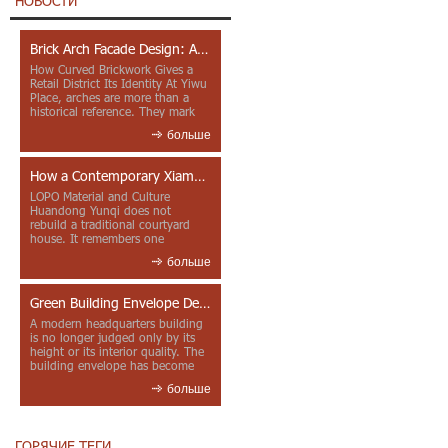
НОВОСТИ
Brick Arch Facade Design: A Closer Look at Yiwu Place
How Curved Brickwork Gives a
Retail District Its Identity At Yiwu
Place, arches are more than a
historical reference. They mark
entrances, deepen faca...
больше
How a Contemporary Xiamen Project Reframes Minnan Red Brick
LOPO Material and Culture
Huandong Yunqi does not
rebuild a traditional courtyard
house. It remembers one
through color, material contrast
больше
and the mea...
Green Building Envelope Design: Clay Sunscreen Fins for Modern Headquarters Architecture
A modern headquarters building
is no longer judged only by its
height or its interior quality. The
building envelope has become
one of the most import...
больше
ГОРЯЧИЕ ТЕГИ