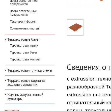
Цвета естественной
поверхности
Цвета остекленные
поверхности
Текстуры и формы
Сочлененных частей
Терракотовые багет
Терракотовая палку
Терракотовая багет
Терракотовая жалюзи
Сведения о 
Терракотовая плитка стены
с extrussion тех
Терракотовые кирпича
асфальтоукладчик
разнообразной Те
extrussion плесе
Камень искусственный
культуры
отрицательный ка
волны, треугольн