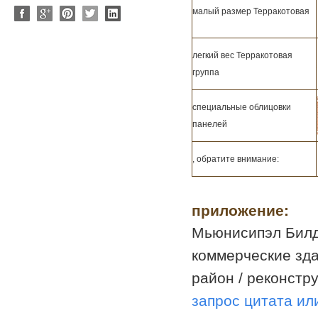
малый размер Терракотовая
легкий вес Терракотовая
группа
специальные облицовки
панелей
, обратите внимание:
приложение:
Мьюнисипэл Билди
коммерческие здан
район / реконстру
запрос цитата ил