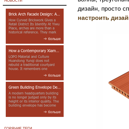
НОВОСТИ
дизайн, просто с
Brick Arch Facade Design: A Closer Look at Yiwu Place
настроить диза
How Curved Brickwork Gives a
Retail District Its Identity At Yiwu
Place, arches are more than a
historical reference. They mark
entrances, deepen faca...
больше
How a Contemporary Xiamen Project Reframes Minnan Red Brick
LOPO Material and Culture
Huandong Yunqi does not
rebuild a traditional courtyard
house. It remembers one
through color, material contrast
больше
and the mea...
Green Building Envelope Design: Clay Sunscreen Fins for Modern Headquarters Architecture
A modern headquarters building
is no longer judged only by its
height or its interior quality. The
building envelope has become
one of the most import...
больше
ГОРЯЧИЕ ТЕГИ