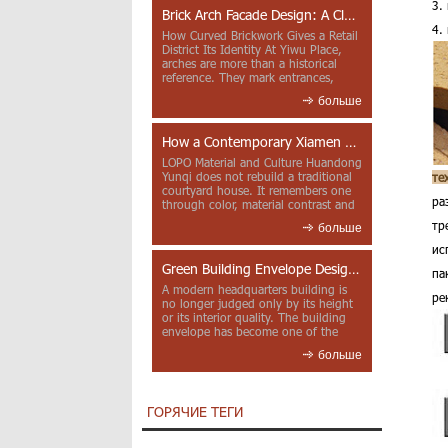
3.
Brick Arch Facade Design: A Closer Look at Yiwu Place
4.
How Curved Brickwork Gives a Retail
District Its Identity At Yiwu Place,
arches are more than a historical
reference. They mark entrances,
deepen faca...
больше
How a Contemporary Xiamen Project Reframes Minnan Red Brick
LOPO Material and Culture Huandong
Yunqi does not rebuild a traditional
те
courtyard house. It remembers one
ра
through color, material contrast and
the mea...
тр
больше
ис
Green Building Envelope Design: Clay Sunscreen Fins for Modern Headquarters Architecture
па
A modern headquarters building is
ре
no longer judged only by its height
or its interior quality. The building
envelope has become one of the
most import...
больше
ГОРЯЧИЕ ТЕГИ