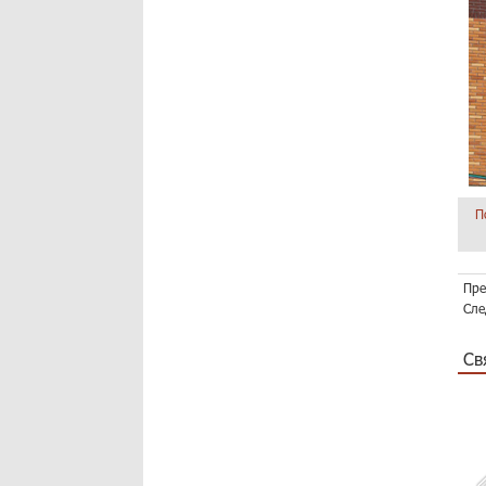
П
Пре
Сле
Св