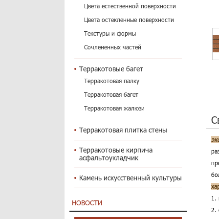
Цвета естественной поверхности
Цвета остекленные поверхности
Текстуры и формы
Сочлененных частей
Терракотовые багет
Терракотовая палку
Терракотовая багет
Терракотовая жалюзи
С
Терракотовая плитка стены
эк
Терракотовые кирпича
ра
асфальтоукладчик
пр
бо
Камень искусственный культуры
ха
1.
НОВОСТИ
2.