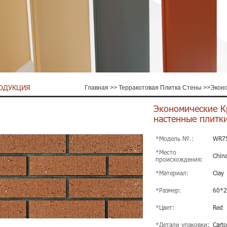
ОДУКЦИЯ
Главная
>>
Терракотовая Плитка Стены
>>
Экон
Экономические К
настенные плитк
*Модель №.:
WR7
*Место
Chin
происхождения:
*Материал:
Clay
*Размер:
60*
*Цвет:
Red
*Детали упаковки:
Carto