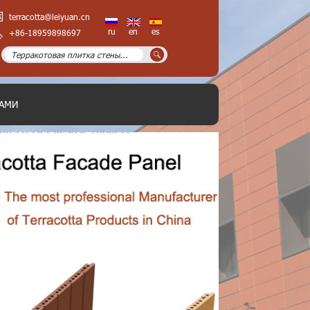
terracotta@leiyuan.cn
ru
en
es
+86-18959898697
НАМИ