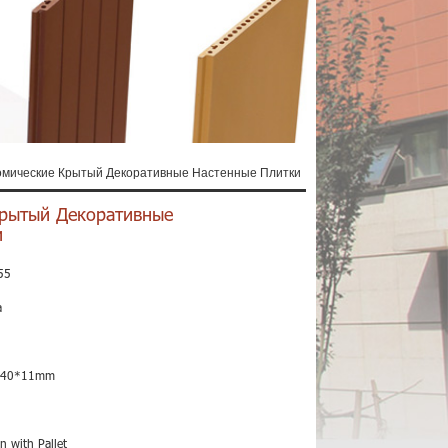
омические Крытый Декоративные Настенные Плитки
рытый Декоративные
и
55
a
240*11mm
n with Pallet