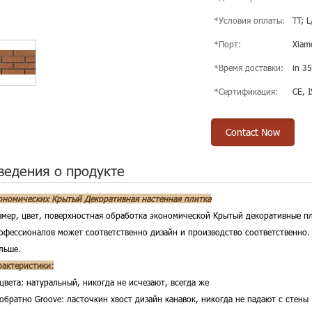
*Условия оплаты:
TT; L
*Порт:
Xiam
*Время доставки:
in 35
*Сертификация:
CE, 
Contact Now
ведения о продукте
ономических Крытый Декоративная настенная плитка
змер, цвет, поверхностная обработка экономической Крытый декоративные п
офессионалов может соответственно дизайн и производство соответственно. 
льше.
рактеристики:
цвета: натуральный, никогда не исчезают, всегда же
 обратно Groove:
ласточкин хвост дизайн канавок, никогда не падают с стены