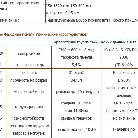
гкий вес Терракотовая
250-1500 мм: 150-600 мм
уппа
толщина: 10-15 мм
имечание :
индивидуальные Добро пожаловать! Просто пришлит
ен Фасадные панели
технические характеристики:
Терракотовая группа технических данных листа
(300 * 600 * 18 мм)
Китай N. S. GB/T41
№
содержимое
терракота панели
2006
1
поглощение воды
5,4%
(II) 6-10%
2
вес нетто
31 кг/м2
No значение
3
прочность на разрыв
3475N
≥ 900N
испытания значен
4
морозостойкости
трещины до -60 градусов
доклада
средняя 13.1Mpa,
СР ≥ 9Mpa,
5
модуль разрыва
мин 11.8Mpa
одного value≥ 8М
6
сейсмостойкости
свыше 8 градусов
No значение
тест под имитируемых
No
7
не поломки под 10кПа
значение
ветровой нагрузки