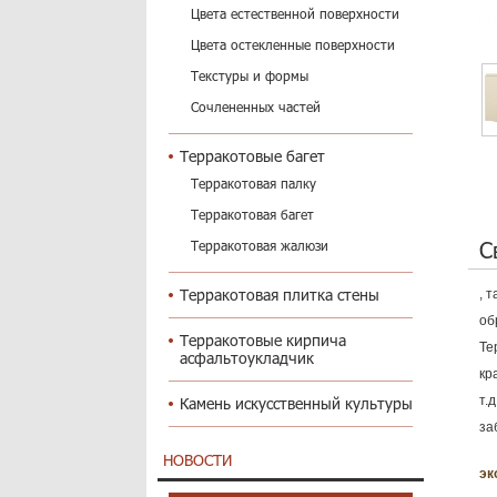
Цвета естественной поверхности
Цвета остекленные поверхности
Текстуры и формы
Сочлененных частей
Терракотовые багет
Терракотовая палку
Терракотовая багет
С
Терракотовая жалюзи
Терракотовая плитка стены
, 
об
Терракотовые кирпича
Те
асфальтоукладчик
кр
т.
Камень искусственный культуры
за
НОВОСТИ
эк