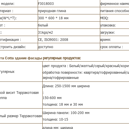
 модели:
F3018003
фирменное наиме
териал :
природная глина
питания способн
ze(W*L*T):
300 * 600 * 18 мм
MOQ:
ет :
белый
упаковка:
с:
31kgs/м2
загрузки:
ртификация :
CE, ISO9001: 2008
время:
строить дизайн:
доступно
срок оплаты :
регулярных продуктов:
rra Cotta здание фасады
цвет продукта : Белый/желтый/серый/красный/кор
гулярных
обработка поверхности: квартира/гофрированный/
зерна/гофрированные
Длина: 250-1500 мм ширина
хой висит Терракотовая
:
уппа
150-600 мм
толщина: 18 мм и 30 мм
Ширина панели: 100-200 мм
лый размер Терракотовая
толщина: 10-15
длина мм: ширина