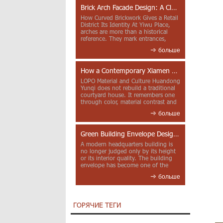
Brick Arch Facade Design: A Closer Look at Yiwu Place
How Curved Brickwork Gives a Retail
District Its Identity At Yiwu Place,
arches are more than a historical
reference. They mark entrances,
deepen faca...
больше
How a Contemporary Xiamen Project Reframes Minnan Red Brick
LOPO Material and Culture Huandong
Yunqi does not rebuild a traditional
courtyard house. It remembers one
through color, material contrast and
the mea...
больше
Green Building Envelope Design: Clay Sunscreen Fins for Modern Headquarters Architecture
A modern headquarters building is
no longer judged only by its height
or its interior quality. The building
envelope has become one of the
most import...
больше
ГОРЯЧИЕ ТЕГИ