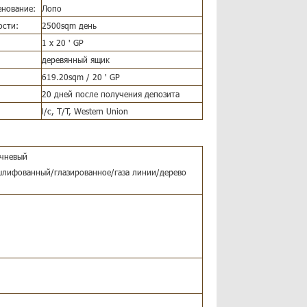
нование:
Лопо
ости:
2500sqm день
1 x 20
'
GP
деревянный ящик
619.20sqm / 20
'
GP
20 дней после получения депозита
l/c, T/T, Western Union
ичневый
шлифованный/глазированное/газа линии/дерево