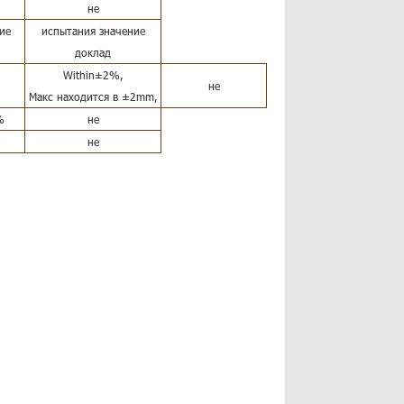
не
ие
испытания значение
доклад
Within±2%,
не
Макс находится в ±2mm,
%
не
%
не