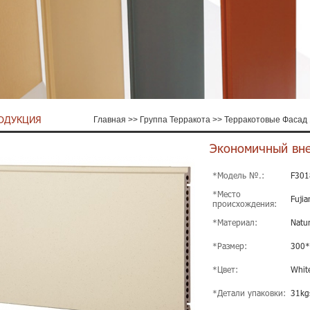
ОДУКЦИЯ
Главная
>>
Группа Терракота
>>
Терракотовые Фасад
Экономичный вне
*Модель №.:
F301
*Место
Fujia
происхождения:
*Материал:
Natur
*Размер:
300
*Цвет:
Whit
*Детали упаковки:
31kg