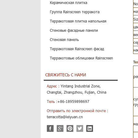
Керамическая плитка
No
ма
Группа Rainscreen терракота
Si
Терракотовая плитка напольная
цв
Стеновые фасадные панели
ве
Стеновая панель
се
Терракотовая Rainscreen фасад
на
Терракотовые облицовки Rainscreen
Te
СВЯЖИТЕСЬ С НАМИ
ре
Адрес :
Yintang Industrial Zone,
Changtai, Zhangzhou, Fujian, China
су
Тель :
+86-18959898697
гр
Отправить по электронной почте :
terracotta@leiyuan.cn
ма