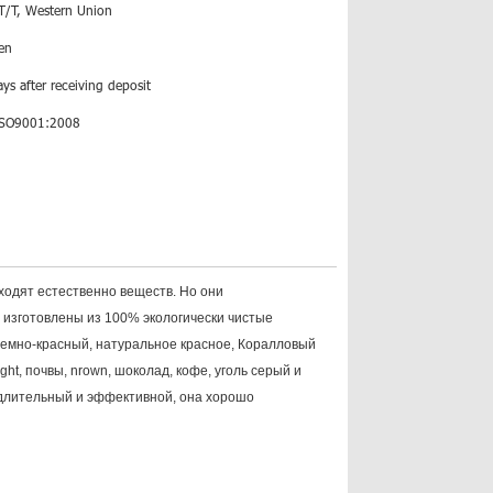
 T/T, Western Union
en
ys after receiving deposit
ISO9001:2008
ходят естественно веществ. Но они
 изготовлены из 100% экологически чистые
темно-красный, натуральное красное, Коралловый
ht, почвы, nrown, шоколад, кофе, уголь серый и
я длительный и эффективной, она хорошо