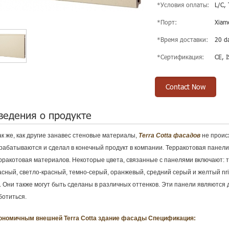
*Условия оплаты:
L/C,
*Порт:
Xiam
*Время доставки:
20 da
*Сертификация:
CE, 
Contact Now
ведения о продукте
так же, как другие занавес стеновые материалы,
Terra Cotta фасадов
не проис
рабатываются и сделал в конечный продукт в компании. Терракотовая панели
рракотовая материалов. Некоторые цвета, связанные с панелями включают: 
асный, светло-красный, темно-серый, оранжевый, средний серый и желтый nrig
д. Они также могут быть сделаны в различных оттенков. Эти панели являютс
ботиться.
ономичным внешней Terra Cotta здание фасады
Спецификация: