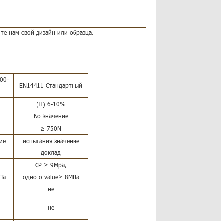
е нам свой дизайн или образца.
00-
EN14411 Стандартный
(II) 6-10%
No значение
≥ 750N
ие
испытания значение
доклад
СР ≥ 9Mpa,
Па
одного value≥ 8МПа
не
не