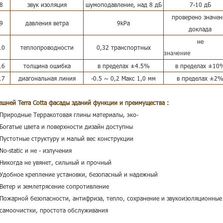
8
звук изоляция
шумоподавление, над 8 дБ
7-10 дБ
проверено значен
9
давления ветра
9kPa
доклада
не
10
теплопроводности
0,32 транспортных
значение
16
толщина ошибка
в пределах ±4.5%
в пределах ±10
17
диагональная линия
-0.5 ~ 0,2 Макс 1,0 мм
в пределах ±2
ешней Terra Cotta фасады зданий
функции и преимущества :
 Природные Терракотовая глины материалы, эко-
 Богатые цвета и поверхности дизайн доступны
 Пустотные структуру и малый вес конструкции
 No-static и не
-
излучения
 Никогда не увянет, сильный и прочный
 Удобное крепление установки, безопасный и надежный
 Ветер и землетрясение сопротивление
 Пожарной безопасности, антифриза, тепло, сохранение и звукоизоляционные
 самоочистки, простота обслуживания