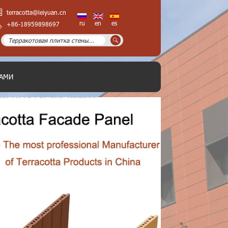
terracotta@leiyuan.cn
ru
en
es
+86-18959898697
НАМИ