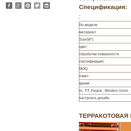
Спецификация:
:
No модели:
материал:
Size(W*)
цвет:
обработки поверхности :
сертификация:
MOQ:
пакет:
время:
l/c, T/T, Paypal , Western Union
настроить дизайн:
ТЕРРАКОТОВАЯ Б