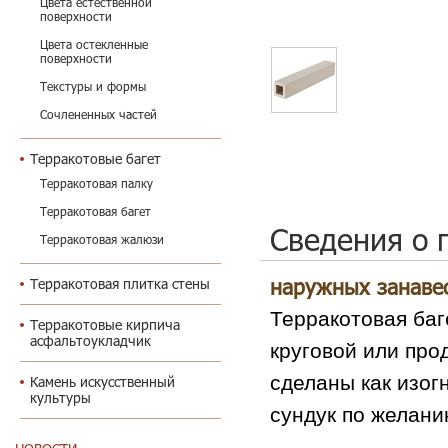
Цвета естественной
поверхности
Цвета остекленные
поверхности
Текстуры и формы
Сочлененных частей
Терракотовые багет
Терракотовая палку
Терракотовая багет
Сведения о 
Терракотовая жалюзи
наружных занавес
Терракотовая плитка стены
Терракотовая баг
Терракотовые кирпича
асфальтоукладчик
круговой или про
сделаны как изог
Камень искусственный
культуры
сундук по желани