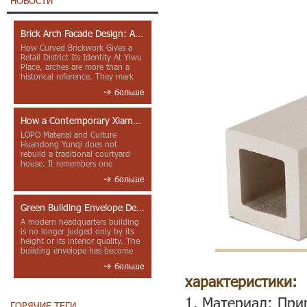
НОВОСТИ
Brick Arch Facade Design: A Closer Look at Yiwu Place
How Curved Brickwork Gives a
Retail District Its Identity At Yiwu
Place, arches are more than a
historical reference. They mark
entrances, deepen faca...
больше
How a Contemporary Xiamen Project Reframes Minnan Red Brick
LOPO Material and Culture
Huandong Yunqi does not
rebuild a traditional courtyard
house. It remembers one
through color, material contrast
больше
and the mea...
Green Building Envelope Design: Clay Sunscreen Fins for Modern Headquarters Architecture
A modern headquarters building
is no longer judged only by its
height or its interior quality. The
building envelope has become
one of the most import...
больше
характеристики:
1. Материал: При
ГОРЯЧИЕ ТЕГИ