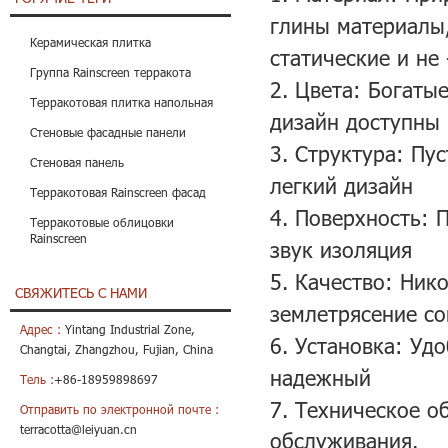
глины материалы,
Керамическая плитка
статические и не
Группа Rainscreen терракота
2. Цвета: Богаты
Терракотовая плитка напольная
дизайн доступны
Стеновые фасадные панели
3. Структура: Пу
Стеновая панель
легкий дизайн
Терракотовая Rainscreen фасад
4. Поверхность: 
Терракотовые облицовки
Rainscreen
звук изоляция
5. Качество: Ник
СВЯЖИТЕСЬ С НАМИ
землетрясение с
Адрес :
Yintang Industrial Zone,
6. Установка: Уд
Changtai, Zhangzhou, Fujian, China
надежный
Тель :
+86-18959898697
7. Техническое о
Отправить по электронной почте :
terracotta@leiyuan.cn
обслуживания.