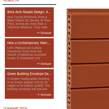
НОВОСТИ
Brick Arch Facade Design: A Closer Look at Yiwu Place
How Curved Brickwork Gives a
Retail District Its Identity At Yiwu
Place, arches are more than a
historical reference. They mark
entrances, deepen faca...
больше
How a Contemporary Xiamen Project Reframes Minnan Red Brick
LOPO Material and Culture
Huandong Yunqi does not
rebuild a traditional courtyard
house. It remembers one
through color, material contrast
больше
and the mea...
Green Building Envelope Design: Clay Sunscreen Fins for Modern Headquarters Architecture
A modern headquarters building
is no longer judged only by its
height or its interior quality. The
building envelope has become
one of the most import...
больше
ГОРЯЧИЕ ТЕГИ