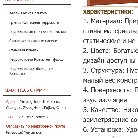
характеристики:
Керамическая плитка
1. Материал: При
Группа Rainscreen терракота
глины материалы,
Терракотовая плитка напольная
статические и не
Стеновые фасадные панели
2. Цвета: Богаты
Стеновая панель
дизайн доступны
Терракотовая Rainscreen фасад
3. Структура: Пу
Терракотовые облицовки
Rainscreen
малый вес конст
4. Поверхность: 
СВЯЖИТЕСЬ С НАМИ
звук изоляция
Адрес :
Yintang Industrial Zone,
Changtai, Zhangzhou, Fujian, China
5. Качество: Ник
Тель :
+86-18959898697
землетрясение с
Отправить по электронной почте :
6. Установка: Уд
terracotta@leiyuan.cn