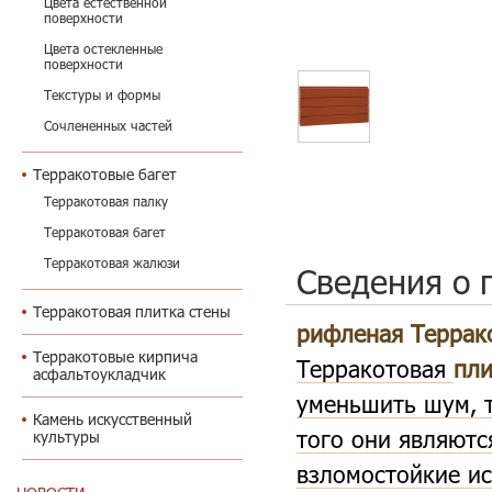
Цвета естественной
поверхности
Цвета остекленные
поверхности
Текстуры и формы
Сочлененных частей
Терракотовые багет
Терракотовая палку
Терракотовая багет
Терракотовая жалюзи
Сведения о 
Терракотовая плитка стены
рифленая Террак
Терракотовые кирпича
Терракотовая
пли
асфальтоукладчик
уменьшить шум, т
Камень искусственный
того они являютс
культуры
взломостойкие ис