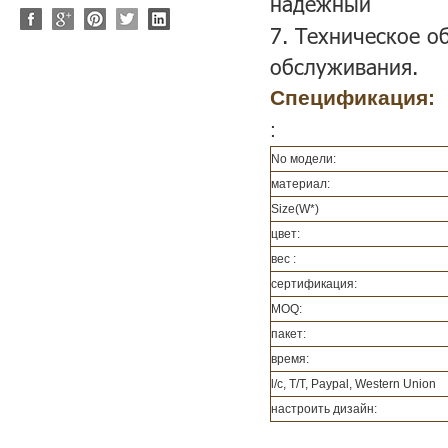
надежный
7. Техническое о
обслуживания.
Спецификация:
:
No модели:
материал:
Size(W*)
цвет:
вес :
сертификация:
MOQ:
пакет:
время:
l/c, T/T, Paypal, Western Union
настроить дизайн: