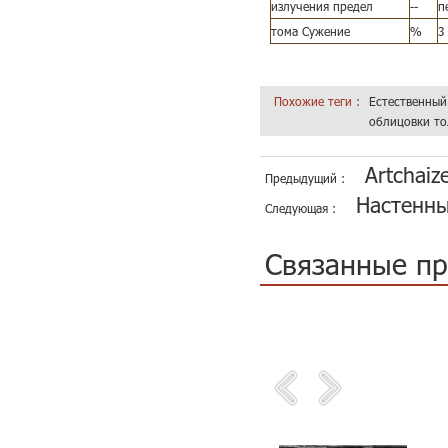
излучения предел
--
п
тома Сужение
%
3
Похожие теги :
Естественный
облицовки т
Artchai
Предыдущий :
Настенны
Следующая :
Связанные п