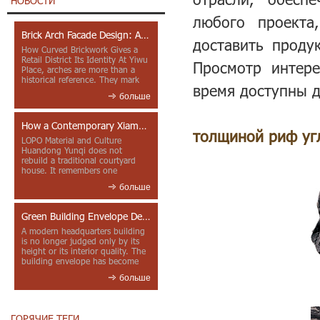
НОВОСТИ
любого проекта
Brick Arch Facade Design: A Closer Look at Yiwu Place
доставить проду
How Curved Brickwork Gives a
Retail District Its Identity At Yiwu
Просмотр интере
Place, arches are more than a
historical reference. They mark
время доступны д
entrances, deepen faca...
больше
How a Contemporary Xiamen Project Reframes Minnan Red Brick
толщиной риф уг
LOPO Material and Culture
Huandong Yunqi does not
rebuild a traditional courtyard
house. It remembers one
through color, material contrast
больше
and the mea...
Green Building Envelope Design: Clay Sunscreen Fins for Modern Headquarters Architecture
A modern headquarters building
is no longer judged only by its
height or its interior quality. The
building envelope has become
one of the most import...
больше
ГОРЯЧИЕ ТЕГИ