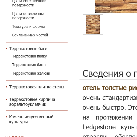
Цвета естественной
поверхности
Цвета остекленные
поверхности
Текстуры и формы
Сочлененных частей
Терракотовые багет
Терракотовая палку
Терракотовая багет
Сведения о 
Терракотовая жалюзи
отель толстые р
Терракотовая плитка стены
очень стандартиз
Терракотовые кирпича
асфальтоукладчик
очень быстро. Эт
на протяжении
Камень искусственный
культуры
Ledgestone кул
отрасли, обесп