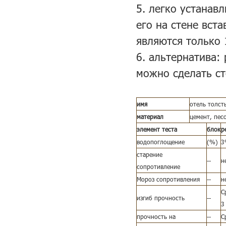
5. легко устанав
его на стене вст
являются только 
6. альтернатива:
можно сделать ст
имя
отель толст
материал
цемент, песо
элемент теста
блок
р
водопоглощение
(%)
3
старение
--
н
сопротивление
Мороз сопротивления
--
н
С
изгиб прочность
--
3
прочность на
--
С