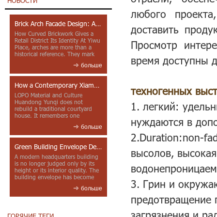
НОВОСТИ
любого проекта
Brick Arch Facade Design: A Closer Look at Yiwu Place
доставить проду
How Curved Brickwork Gives a
Retail District Its Identity At Yiwu
Просмотр интере
Place, arches are more than a
historical reference. They mark
время доступны д
entrances, deepen faca...
больше
How a Contemporary Xiamen Project Reframes Minnan Red Brick
техногенных выс
LOPO Material and Culture
Huandong Yunqi does not
1.
легкий: удельн
rebuild a traditional courtyard
house. It remembers one
нуждаются в доп
through color, material contrast
больше
and the mea...
2.Duration:non-f
Green Building Envelope Design: Clay Sunscreen Fins for Modern Headquarters Architecture
высолов, высокая
A modern headquarters building
is no longer judged only by its
водонепроницаем
height or its interior quality. The
building envelope has become
3. Грин и окружа
one of the most import...
больше
предотвращение п
загрязнения и ра
ГОРЯЧИЕ ТЕГИ