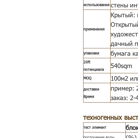
стены ин
использования
Крытый: г
Открытый
применения
художест
дачный п
бумага к
упаковки
20ft
540sqm
потенциала
100м2 или
MOQ
пример: 
доставки
заказ: 2-
Время
техногенных выс
бло
тест элемент
(%)
поглощение воды