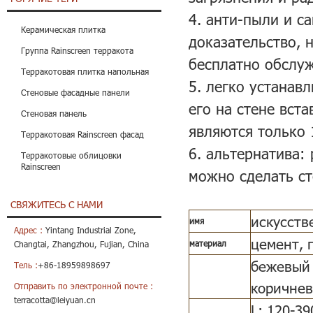
4. анти-пыли и 
Керамическая плитка
доказательство, 
Группа Rainscreen терракота
бесплатно обслу
Терракотовая плитка напольная
5. легко устанав
Стеновые фасадные панели
его на стене вст
Стеновая панель
являются только 
Терракотовая Rainscreen фасад
6. альтернатива:
Терракотовые облицовки
Rainscreen
можно сделать ст
СВЯЖИТЕСЬ С НАМИ
искусств
имя
Адрес :
Yintang Industrial Zone,
цемент, п
материал
Changtai, Zhangzhou, Fujian, China
бежевый 
Тель :
+86-18959898697
коричнев
Отправить по электронной почте :
terracotta@leiyuan.cn
L: 120-39