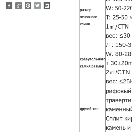
W: 50-22
размер
T: 25-50 
основного
камня
1㎡/CTN
вес: ≤30
Л : 150-
W: 80-28
краеугольного
т 30±20
камня размер
2㎡/CTN
вес: ≤2
рифовый 
траверти
каменный
другой тип
Сплит ки
камень и 