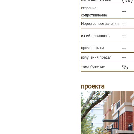
старение
--
сопротивление
--
Мороз сопротивления
--
изгиб прочность
--
прочность на
--
излучения предел
%
тома Сужение
проекта
выступ и