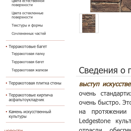
Цвета естественной
поверхности
Цвета остекленные
поверхности
Текстуры и формы
Сочлененных частей
Терракотовые багет
Терракотовая палку
Терракотовая багет
Сведения о 
Терракотовая жалюзи
выступ искусст
Терракотовая плитка стены
очень стандарти
Терракотовые кирпича
асфальтоукладчик
очень быстро. Эт
на протяжении
Камень искусственный
культуры
Ledgestone кул
отрасли, обесп