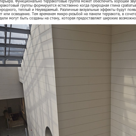
терьера. Функционально терракотовые группа может обеспечить хорошей зву
рракотовый группы формируется естественно когда природная глина срабатыв
иродного, теплый и Неувядаемый. Различные визуальные эффекты будут появ
ет или освещение. Тем временем микро-резьбой на панели терракота, в сочет
дели могут быть созданы на стену, которая предоставляет широкие возможн