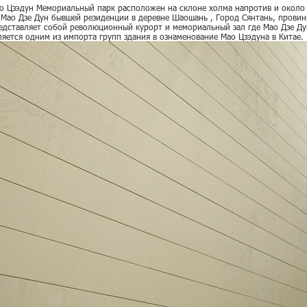
о Цзэдун Мемориальный парк расположен на склоне холма напротив и около
 Мао Дзе Дун бывшей резиденции в деревне Шаошань , Город Сянтань, прови
едставляет собой революционный курорт и мемориальный зал где Мао Дзе Дун
ляется одним из импорта групп здания в ознаменование Мао Цзэдуна в Китае.