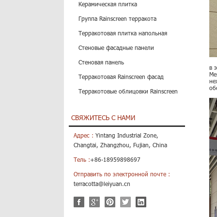
Керамическая плитка
Группа Rainscreen терракота
Терракотовая плитка напольная
Стеновые фасадные панели
Стеновая панель
в 
Ме
Терракотовая Rainscreen фасад
не
об
Терракотовые облицовки Rainscreen
СВЯЖИТЕСЬ С НАМИ
Адрес :
Yintang Industrial Zone,
Changtai, Zhangzhou, Fujian, China
Тель :
+86-18959898697
Отправить по электронной почте :
terracotta@leiyuan.cn