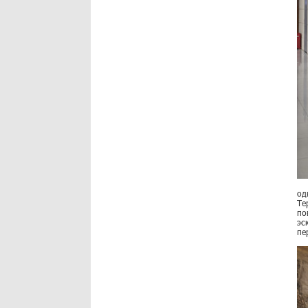
од
Те
по
эс
пе