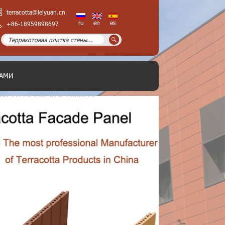
terracotta@leiyuan.cn
ru
en
es
+86-18959898697
НАМИ