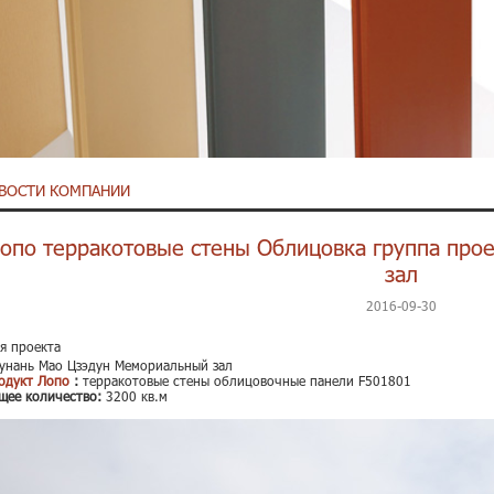
ВОСТИ КОМПАНИИ
опо терракотовые стены Облицовка группа про
зал
2016-09-30
я проекта
унань Мао Цзэдун Мемориальный зал
одукт Лопо
:
терракотовые стены облицовочные панели F501801
щее количество:
3200 кв.м