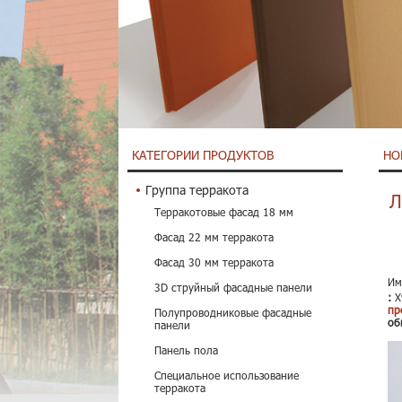
КАТЕГОРИИ ПРОДУКТОВ
НО
Группа терракота
Л
Терракотовые фасад 18 мм
Фасад 22 мм терракота
Фасад 30 мм терракота
Им
3D струйный фасадные панели
:
Х
пр
Полупроводниковые фасадные
об
панели
Панель пола
Специальное использование
терракота