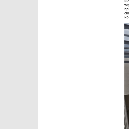
ин
те
пр
св
мо