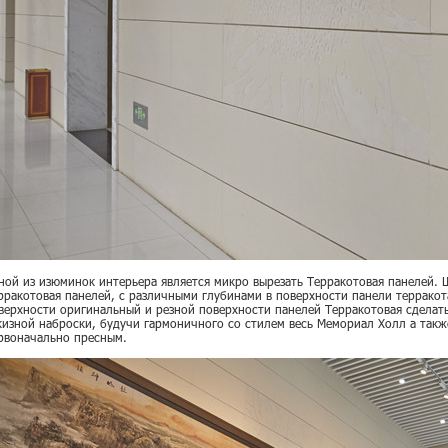
ной из изюминок интерьера является микро вырезать Терракотовая панелей.
рракотовая панелей, с различными глубинами в поверхности панели терракота
верхности оригинальный и резной поверхности панелей Терракотовая сделат
кизной наброски, будучи гармоничного со стилем весь Мемориал Холл а такж
рвоначально пресным.