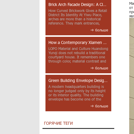
Ма
Brick Arch Facade Design: A Closer Look at Yiwu Place
от
How Curved Brickwork Gives a Retail
пр
District Its Identity At Yiwu Place,
яв
arches are more than a historical
reference. They mark entrances,
deepen faca...
больше
How a Contemporary Xiamen Project Reframes Minnan Red Brick
LOPO Material and Culture Huandong
Yunqi does not rebuild a traditional
courtyard house. It remembers one
through color, material contrast and
the mea...
больше
Green Building Envelope Design: Clay Sunscreen Fins for Modern Headquarters Architecture
A modern headquarters building is
no longer judged only by its height
or its interior quality. The building
envelope has become one of the
most import...
больше
ГОРЯЧИЕ ТЕГИ