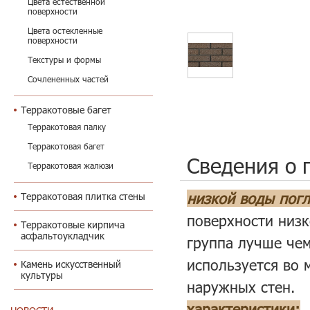
Цвета естественной
поверхности
Цвета остекленные
поверхности
Текстуры и формы
Сочлененных частей
Терракотовые багет
Терракотовая палку
Терракотовая багет
Сведения о 
Терракотовая жалюзи
низкой воды пог
Терракотовая плитка стены
поверхности низ
Терракотовые кирпича
асфальтоукладчик
группа
лучше чем
используется во 
Камень искусственный
культуры
наружных стен.
характеристики: