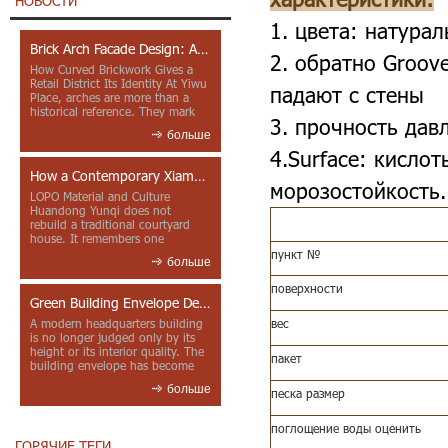
НОВОСТИ
1.
цвета: натурал
Brick Arch Facade Design: A Closer Look at Yiwu Place
2. обратно Groov
How Curved Brickwork Gives a
Retail District Its Identity At Yiwu
падают с стены
Place, arches are more than a
historical reference. They mark
3. прочность дав
entrances, deepen faca...
больше
4.Surface:
кислот
How a Contemporary Xiamen Project Reframes Minnan Red Brick
морозостойкость.
LOPO Material and Culture
Huandong Yunqi does not
rebuild a traditional courtyard
house. It remembers one
through color, material contrast
пункт №
больше
and the mea...
поверхности
Green Building Envelope Design: Clay Sunscreen Fins for Modern Headquarters Architecture
вес
A modern headquarters building
is no longer judged only by its
height or its interior quality. The
пакет
building envelope has become
one of the most import...
больше
песка размер
поглощение воды оценить
ГОРЯЧИЕ ТЕГИ