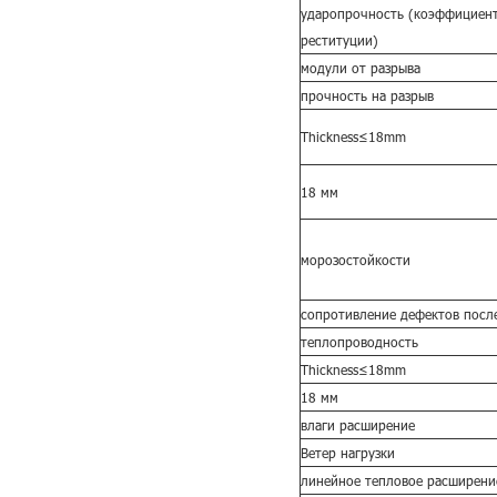
ударопрочность (коэффициен
реституции)
модули от разрыва
прочность на разрыв
Thickness≤18mm
18 мм
морозостойкости
сопротивление дефектов посл
теплопроводность
Thickness≤18mm
18 мм
влаги расширение
Ветер нагрузки
линейное тепловое расширени