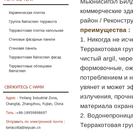
Мьюнисипэл Билди
коммерческие здан
Керамическая плитка
район / Реконстру
Группа Rainscreen терракота
преимущества :
Терракотовая плитка напольная
1. Никогда не ис
Стеновые фасадные панели
Терракотовая гру
Стеновая панель
чистый argil, че
Терракотовая Rainscreen фасад
Терракотовые облицовки
формовочные, ожо
Rainscreen
потреблением и н
увянет и может э
СВЯЖИТЕСЬ С НАМИ
излучения, прочн
Адрес :
Yintang Industrial Zone,
Changtai, Zhangzhou, Fujian, China
материала охран
Тель :
+86-18959898697
2. Водонепроница
Отправить по электронной почте :
Терракотовая гру
terracotta@leiyuan.cn