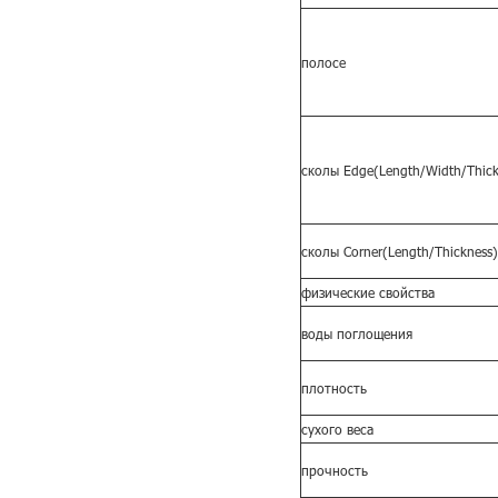
полосе
сколы Edge(Length/Width/Thick
сколы Corner(Length/Thickness)
физические свойства
воды поглощения
плотность
сухого веса
прочность