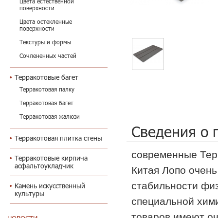
Цвета естественной
поверхности
Цвета остекленные
поверхности
Текстуры и формы
Сочлененных частей
Терракотовые багет
Терракотовая палку
Терракотовая багет
Терракотовая жалюзи
Сведения о 
Терракотовая плитка стены
современные Тер
Терракотовые кирпича
асфальтоукладчик
Китая Лопо очень
стабильности физ
Камень искусственный
культуры
специальной хим
товаров имеют о