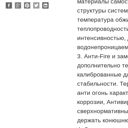
материалы самос
структуры систем
температура обж
теплопроводност
интенсивностью, 
водонепроницаем
3. Анти-Fire и з
дополнительно те
калиброванные дл
стабильности. Те
анти огонь харак
коррозии, Антиви
сверхнормативные
держать конюшню