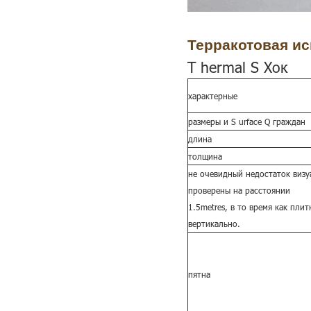
Терракотовая и
Т
hermal
S
Хок
характерные
размеры и
S
urface
Q
граждан
длина
толщина
не очевидный недостаток визу
проверены на расстоянии
1.5metres, в то время как плит
вертикально.
пятна