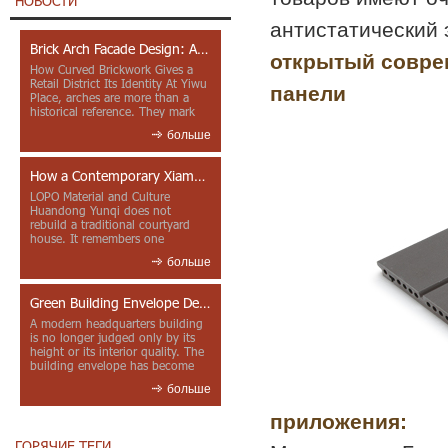
НОВОСТИ
антистатический 
Brick Arch Facade Design: A Closer Look at Yiwu Place
открытый совре
How Curved Brickwork Gives a
Retail District Its Identity At Yiwu
панели
Place, arches are more than a
historical reference. They mark
entrances, deepen faca...
больше
How a Contemporary Xiamen Project Reframes Minnan Red Brick
LOPO Material and Culture
Huandong Yunqi does not
rebuild a traditional courtyard
house. It remembers one
through color, material contrast
больше
and the mea...
Green Building Envelope Design: Clay Sunscreen Fins for Modern Headquarters Architecture
A modern headquarters building
is no longer judged only by its
height or its interior quality. The
building envelope has become
one of the most import...
больше
приложения:
ГОРЯЧИЕ ТЕГИ