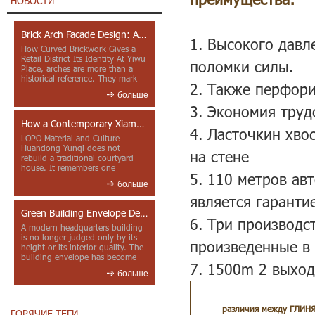
НОВОСТИ
квартиры
Brick Arch Facade Design: A Closer Look at Yiwu Place
1. Высокого дав
How Curved Brickwork Gives a
Retail District Its Identity At Yiwu
поломки силы.
Place, arches are more than a
historical reference. They mark
2. Также перфори
entrances, deepen faca...
больше
3. Экономия труд
How a Contemporary Xiamen Project Reframes Minnan Red Brick
4. Ласточкин хво
LOPO Material and Culture
Huandong Yunqi does not
на стене
rebuild a traditional courtyard
house. It remembers one
5. 110 метров ав
through color, material contrast
больше
and the mea...
является гаранти
Green Building Envelope Design: Clay Sunscreen Fins for Modern Headquarters Architecture
6. Три производс
A modern headquarters building
is no longer judged only by its
произведенные в 
height or its interior quality. The
building envelope has become
7. 1500m 2 выход
one of the most import...
больше
различия между ГЛИНЯ
ГОРЯЧИЕ ТЕГИ