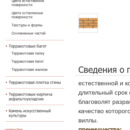
Цвета естественной
поверхности
Цвета остекленные
поверхности
Текстуры и формы
Сочлененных частей
Терракотовые багет
Терракотовая палку
Терракотовая багет
Сведения о 
Терракотовая жалюзи
естественной и к
Терракотовая плитка стены
длительный срок 
Терракотовые кирпича
асфальтоукладчик
благоволят разра
качество которог
Камень искусственный
культуры
виллы.
преимущества:
о