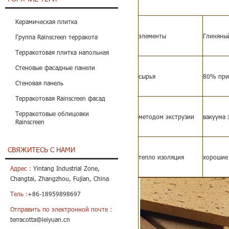
Керамическая плитка
элементы
Глиняны
Группа Rainscreen терракота
Терракотовая плитка напольная
Стеновые фасадные панели
сырья
80% при
Стеновая панель
Терракотовая Rainscreen фасад
Терракотовые облицовки
методом экструзии
вакуума 
Rainscreen
СВЯЖИТЕСЬ С НАМИ
тепло изоляция
хорошие
Адрес :
Yintang Industrial Zone,
Changtai, Zhangzhou, Fujian, China
Тель :
+86-18959898697
Отправить по электронной почте :
terracotta@leiyuan.cn