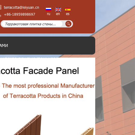
terracotta@leiyuan.cn
ru
en
es
+86-18959898697
НАМИ