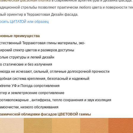
рамическая фасадная плитка
в современной архитектуры и дизайна фасада.
адиционной стрельбы позволяют практически любого цвета и поверхности те
вый ориентир в Терракотовая Дизайн фасада.
осить ЦИТАТОЙ или образец
новные преимущества
естественный Терракотовая глины материалы, эко-
широкий спектр цветов и размеров доступны
полые структуры и легкий дизайн
No статические и без излучения
никогда не исчезают, сильный, отличные долгосрочной прочности
удобная система крепления, безопасный и надежный
Extreme УФ и Погода сопротивления
ветер и землетрясение сопротивление
противопожарные , антифриза, тепло сохранения и звук изоляция
самоочистки, низкого обслуживания
рамической облицовки фасадов
ЦВЕТОВОЙ гаммы