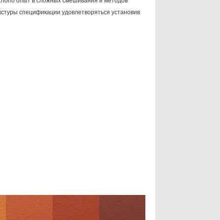
 Лопо опыт в сложных смешивания и методов
кстуры спецификации удовлетворяться установив