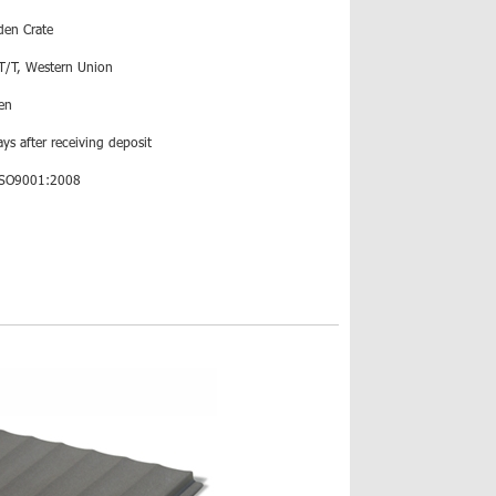
en Crate
 T/T, Western Union
en
ys after receiving deposit
ISO9001:2008