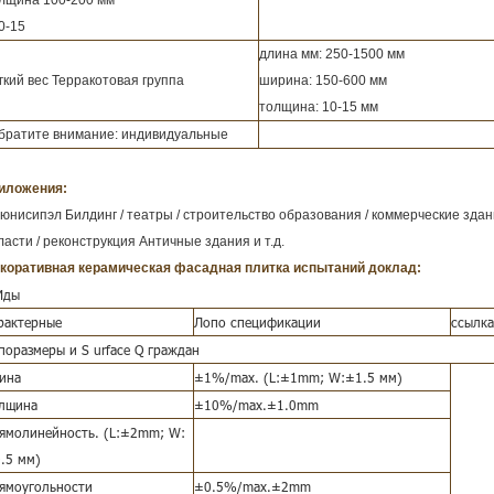
лщина 100-200 мм
10-15
длина мм: 250-1500 мм
гкий вес Терракотовая группа
ширина: 150-600 мм
толщина: 10-15 мм
обратите внимание: индивидуальные
иложения:
юнисипэл Билдинг / театры / строительство образования /
коммерческие здани
ласти / реконструкция Античные здания и т.д.
коративная керамическая фасадная плитка
испытаний доклад:
Иды
рактерные
Лопо спецификации
ссылка
поразмеры и
S
urface
Q
граждан
ина
±1%/max. (L:±1mm;
W:±1.5 мм)
лщина
±10%/max.±1.0mm
ямолинейность. (L:±2mm;
W:
.5 мм)
ямоугольности
±0.5%/max.±2mm