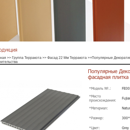
ОДУКЦИЯ
вная
>>
Группа Терракота
>>
Фасад 22 Мм Терракота
>>
Популярные Декорати
оительства
Популярные Деко
фасадная плитка 
*Модель №.:
FB30
*Место
Fujia
происхождения:
*Материал:
Natur
*Размер:
300
*Цвет:
Grey