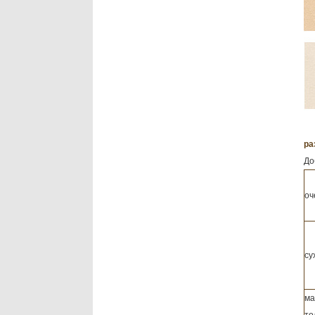
ра
До
оч
су
ма