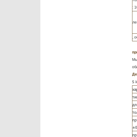
то
: 
ле
, 
пр
Мь
об
Де
S
ха
ти
дл
то
пр
±0
пр