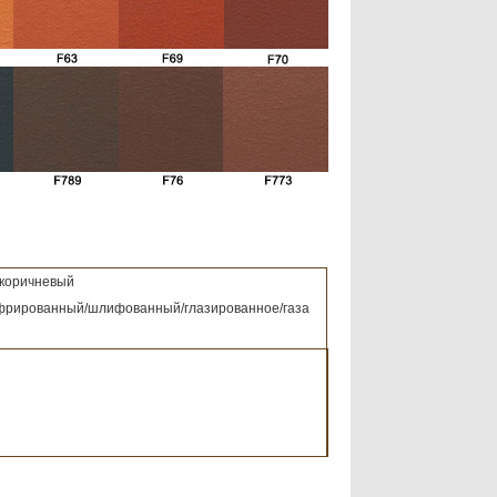
/коричневый
гофрированный/шлифованный/глазированное/газа