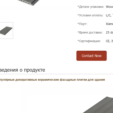
*Детали упаковки:
Wood
*Условия оплаты:
L/C,
*Порт:
Xiam
*Время доставки:
25 da
*Сертификация:
CE, 
Contact Now
ведения о продукте
пулярные декоративные керамические фасадные плитки для здания