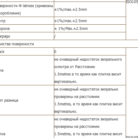
ISO105
верхности
Ф
latness (кривизны
±1%/max.±2.5mm
коробление)
нтр
±1%/max.±2.5mm
орона
± 1%/Max.±2.5mm
rpage
/
чества поверхности
ack
0
не очевидный недостаток визуального
осмотра от Расстояние
ля
1.5metres
в то время как плитка висит
вертикально.
не очевидный недостаток визуально
проверены на расстоянии
ет разница
1.5metres, в то время как плитка висит
вертикально.
не очевидный недостаток визуально
проверены на расстоянии
тна
1.5metres, в то время как плитка висит
ISO105