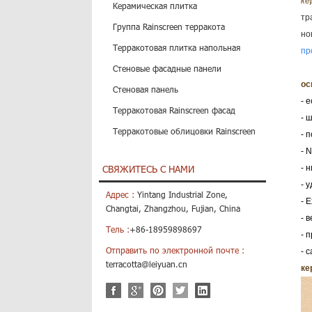
ке
Керамическая плитка
тр
Группа Rainscreen терракота
но
Терракотовая плитка напольная
пр
Стеновые фасадные панели
ос
Стеновая панель
- 
Терракотовая Rainscreen фасад
- 
Терракотовые облицовки Rainscreen
- 
- 
СВЯЖИТЕСЬ С НАМИ
- 
- 
Адрес :
Yintang Industrial Zone,
- 
Changtai, Zhangzhou, Fujian, China
- 
Тель :
+86-18959898697
- 
Отправить по электронной почте :
- 
terracotta@leiyuan.cn
ке