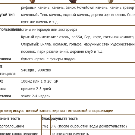
рифовый камень, камень, замок Howntown камень, камень травер
угой тип
каменный, Тень камень, водный камень, дерево зерна камня, Спли
пустыне камень и т.д.
пользования
стены интерьера или экстерьера
Крытый применение : отель, лобби, Бар, кафе, гостиная комната, 
Открытый: Вилла, особняк, гольфа, наружных стен художественн
поселок, парк развлечений, деревня клуб и т.д.
аковки
бумага картон с фанеры поддон
ft
540sqm , 900ctns
тенциала
OQ
100м2 или 1 X 20' GP
емя
пример: 2-5 дней
ставки
заказ: 2-4 недели
ртленд искусственный камень кирпич
технической спецификации
емент теста
блок
результат теста
допоглощение
(%)
3% (после обработки воды доказательство)
арение сопротивление
--
не очевидно изменить