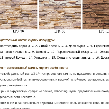
кусственный камень кирпич
процедуры:
 Подтвердить образца → 2. Литой плесень → 3. Доля сырья → 4. Перемеши
ра часов лечения 8 → 9. Demold → 10. Первоначальный обзор → 11. Обезв
13. второй Review→ 14. Упаковка → 15. Склад инспекции запись → 16. Доста
мент искусственный камень кирпич
особенность:
легкий: удельный вес 1/3-1/4 из природного камня, не нуждаются в дополни
Duration:non-fadings, антикоррозионных и высокой устойчивостью высолов, в
донепроницаемость.
 Грин и окружающей среды: не пахнет, deadening шума, предотвращение пожар
диоактивности бесплатно.
 анти-пыли и самоочищение: обработаны методом воды доказательство, не ле
сплатно обслуживания.