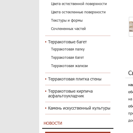
Цвета естественной поверхности
Цвета остекленные поверхности
Текстуры и формы
Сочлененных частей
Терракотовые багет
Терракотовая палку
Терракотовая багет
Терракотовая жалюзи
С
Терракотовая плитка стены
на
Терракотовые кирпича
об
асфальтоукладчик
на
об
Камень искусственный культуры
пр
до
НОВОСТИ