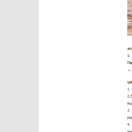
ис
1.
Па
→ 
це
1.
2.
во
3.
ра
4.
бе