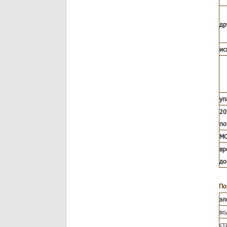
др
ис
уп
20
по
M
вр
до
По
эл
во
ст