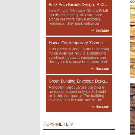
до
Brick Arch Facade Design: A Closer Look at Yiwu Place
How Curved Brickwork Gives a Retail
District Its Identity At Yiwu Place,
arches are more than a historical
reference. They mark entrances,
deepen faca...
больше
How a Contemporary Xiamen Project Reframes Minnan Red Brick
LOPO Material and Culture Huandong
Yunqi does not rebuild a traditional
courtyard house. It remembers one
through color, material contrast and
the mea...
больше
Green Building Envelope Design: Clay Sunscreen Fins for Modern Headquarters Architecture
A modern headquarters building is
no longer judged only by its height
or its interior quality. The building
envelope has become one of the
most import...
больше
ГОРЯЧИЕ ТЕГИ