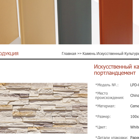
ОДУКЦИЯ
Главная
>>
Камень Искусственный Культур
Искусственный к
портландцемент
*Модель №.:
LPD-
*Место
Chin
происхождения:
*Материал:
Ceme
*Размер:
100x
*Цвет:
Whit
*Детали упаковки:
Paper