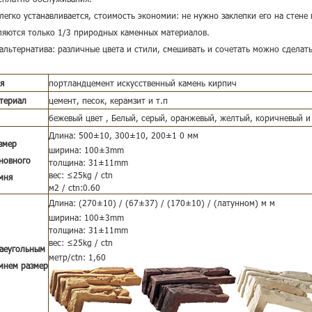
 легко устанавливается, стоимость экономии: не нужно заклепки его на стене
ляются только 1/3 природных каменных материалов.
 альтернатива: различные цвета и стили, смешивать и сочетать можно сделать
я
портландцемент искусственный камень кирпич
териал
цемент, песок, керамзит и т.п
бежевый цвет , Белый, серый, оранжевый, желтый, коричневый и 
Длина: 500±10, 300±10, 200±1
0 мм
змер
ширина: 100±3mm
новного
толщина: 31±11mm
вес: ≤25kg / ctn
мня
м2 / ctn:0.60
Длина: (270±10) / (67±37) / (170±10) / (латунном) м
м
ширина: 100±3mm
толщина: 31±11mm
вес: ≤25kg / ctn
аеугольным
метр/ctn: 1,60
мнем размер