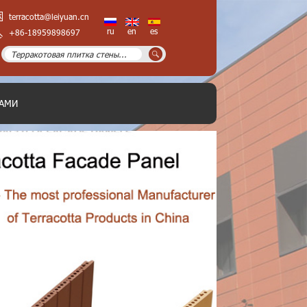
terracotta@leiyuan.cn
ru
en
es
+86-18959898697
НАМИ