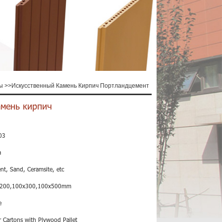
ы
>>
Искусственный Камень Кирпич Портландцемент
амень кирпич
03
a
nt, Sand, Ceramsite, etc
200,100x300,100x500mm
e
 Cartons with Plywood Pallet