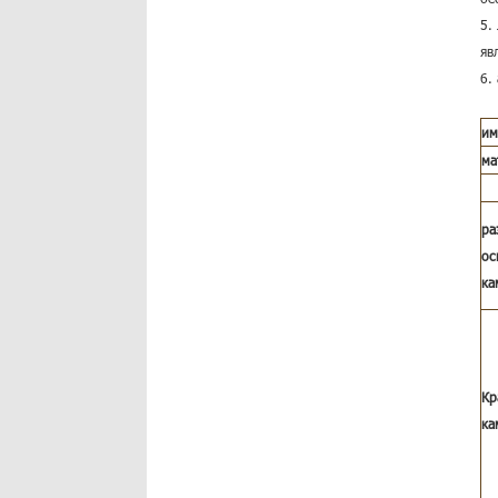
5.
яв
6.
им
ма
ра
ос
ка
Кр
ка