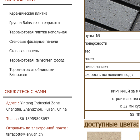
Керамическая плитка
Группа Rainscreen терракота
Терракотовая плитка напольная
пункт №
Стеновые фасадные панели
поверхности
Стеновая панель
вес
пакет
Терракотовая Rainscreen фасад
песка размер
Терракотовые облицовки
скорость поглощения воды
Rainscreen
КИРПИЧЕЙ за м²
СВЯЖИТЕСЬ С НАМИ
строительства
Адрес :
Yintang Industrial Zone,
с 12 мм су
Changtai, Zhangzhou, Fujian, China
55 П
Тель :
+86-18959898697
доступные цвета:
Отправить по электронной почте :
terracotta@leiyuan.cn