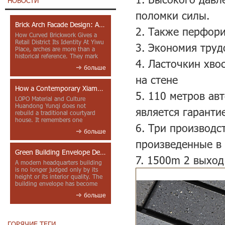
НОВОСТИ
поломки силы.
Brick Arch Facade Design: A Closer Look at Yiwu Place
2. Также перфори
How Curved Brickwork Gives a
Retail District Its Identity At Yiwu
3. Экономия труд
Place, arches are more than a
historical reference. They mark
4. Ласточкин хво
entrances, deepen faca...
больше
на стене
How a Contemporary Xiamen Project Reframes Minnan Red Brick
5. 110 метров ав
LOPO Material and Culture
Huandong Yunqi does not
является гаранти
rebuild a traditional courtyard
house. It remembers one
6. Три производс
through color, material contrast
больше
and the mea...
произведенные в 
Green Building Envelope Design: Clay Sunscreen Fins for Modern Headquarters Architecture
7. 1500m 2 выход
A modern headquarters building
is no longer judged only by its
height or its interior quality. The
building envelope has become
one of the most import...
больше
ГОРЯЧИЕ ТЕГИ