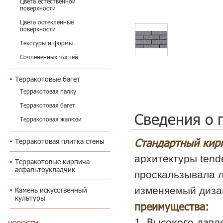
Цвета естественной
поверхности
Цвета остекленные
поверхности
Текстуры и формы
Сочлененных частей
Терракотовые багет
Терракотовая палку
Терракотовая багет
Сведения о 
Терракотовая жалюзи
Стандартный кир
Терракотовая плитка стены
архитектуры tend
Терракотовые кирпича
асфальтоукладчик
проскальзывала л
изменяемый дизай
Камень искусственный
культуры
преимущества:
к
1. Высокого дав