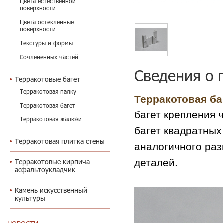
Цвета естественной
поверхности
Цвета остекленные
поверхности
Текстуры и формы
Сочлененных частей
Сведения о 
Терракотовые багет
Терракотовая палку
Терракотовая ба
Терракотовая багет
багет крепления 
Терракотовая жалюзи
багет квадратных
Терракотовая плитка стены
аналогичного раз
деталей.
Терракотовые кирпича
асфальтоукладчик
Камень искусственный
культуры