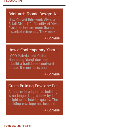
НОВОСТИ
Brick Arch Facade Design: A Closer Look at Yiwu Place
How Curved Brickwork Gives a
Retail District Its Identity At Yiwu
Place, arches are more than a
historical reference. They mark
entrances, deepen faca...
больше
How a Contemporary Xiamen Project Reframes Minnan Red Brick
LOPO Material and Culture
Huandong Yunqi does not
rebuild a traditional courtyard
house. It remembers one
through color, material contrast
больше
and the mea...
Green Building Envelope Design: Clay Sunscreen Fins for Modern Headquarters Architecture
A modern headquarters building
is no longer judged only by its
height or its interior quality. The
building envelope has become
one of the most import...
больше
ГОРЯЧИЕ ТЕГИ