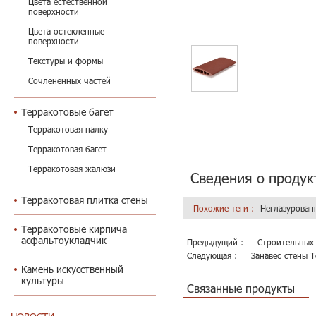
Цвета естественной
поверхности
Цвета остекленные
поверхности
Текстуры и формы
Сочлененных частей
Терракотовые багет
Терракотовая палку
Терракотовая багет
Терракотовая жалюзи
Сведения о продук
Терракотовая плитка стены
Похожие теги :
Неглазурован
Терракотовые кирпича
асфальтоукладчик
Предыдущий :
Строительных
Следующая :
Занавес стены 
Камень искусственный
культуры
Связанные продукты