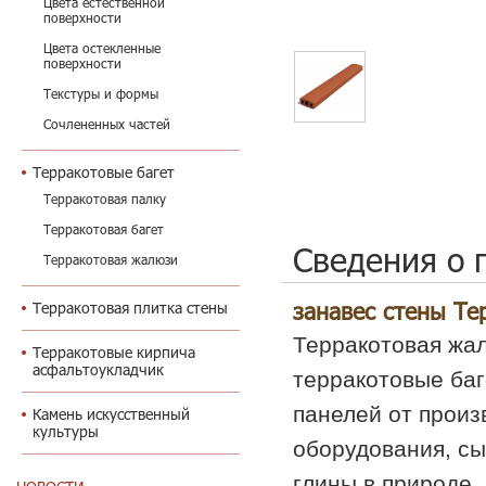
Цвета естественной
поверхности
Цвета остекленные
поверхности
Текстуры и формы
Сочлененных частей
Терракотовые багет
Терракотовая палку
Терракотовая багет
Сведения о 
Терракотовая жалюзи
занавес стены Т
Терракотовая плитка стены
Терракотовая жал
Терракотовые кирпича
асфальтоукладчик
терракотовые баг
панелей от произ
Камень искусственный
культуры
оборудования, сы
глины в природе.