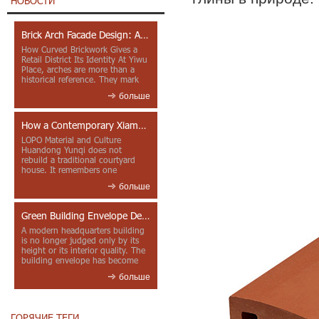
НОВОСТИ
Brick Arch Facade Design: A Closer Look at Yiwu Place
How Curved Brickwork Gives a
Retail District Its Identity At Yiwu
Place, arches are more than a
historical reference. They mark
entrances, deepen faca...
больше
How a Contemporary Xiamen Project Reframes Minnan Red Brick
LOPO Material and Culture
Huandong Yunqi does not
rebuild a traditional courtyard
house. It remembers one
through color, material contrast
больше
and the mea...
Green Building Envelope Design: Clay Sunscreen Fins for Modern Headquarters Architecture
A modern headquarters building
is no longer judged only by its
height or its interior quality. The
building envelope has become
one of the most import...
больше
ГОРЯЧИЕ ТЕГИ