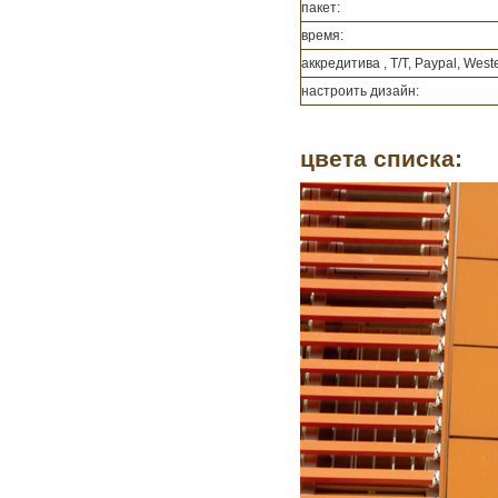
пакет:
время:
аккредитива , T/T, Paypal, West
настроить дизайн:
цвета списка: