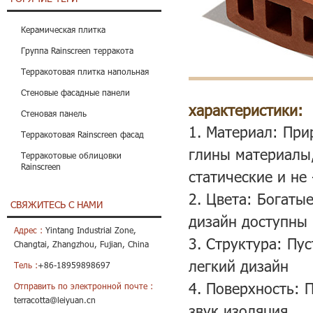
Керамическая плитка
Группа Rainscreen терракота
Терракотовая плитка напольная
Стеновые фасадные панели
характеристики:
Стеновая панель
1. Материал: При
Терракотовая Rainscreen фасад
глины материалы,
Терракотовые облицовки
Rainscreen
статические и не
2. Цвета: Богаты
СВЯЖИТЕСЬ С НАМИ
дизайн доступны
Адрес :
Yintang Industrial Zone,
3. Структура: Пу
Changtai, Zhangzhou, Fujian, China
легкий дизайн
Тель :
+86-18959898697
4. Поверхность: 
Отправить по электронной почте :
terracotta@leiyuan.cn
звук изоляция