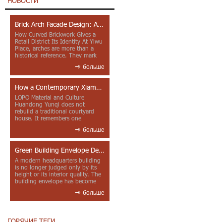
НОВОСТИ
Brick Arch Facade Design: A Closer Look at Yiwu Place
How Curved Brickwork Gives a
Retail District Its Identity At Yiwu
Place, arches are more than a
historical reference. They mark
entrances, deepen faca...
больше
How a Contemporary Xiamen Project Reframes Minnan Red Brick
LOPO Material and Culture
Huandong Yunqi does not
rebuild a traditional courtyard
house. It remembers one
through color, material contrast
больше
and the mea...
Green Building Envelope Design: Clay Sunscreen Fins for Modern Headquarters Architecture
A modern headquarters building
is no longer judged only by its
height or its interior quality. The
building envelope has become
one of the most import...
больше
ГОРЯЧИЕ ТЕГИ