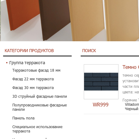
КАТЕГОРИИ ПРОДУКТОВ
ПОИСК
Группа терракота
Темно 
Терракотовые фасад 18 мм
темно се
Фасад 22 мм терракота
установи
части пл
Фасад 30 мм терракота
цвета: н
3D струйный фасадные панели
ласточ...
Горячие 
WR999
Villado
Полупроводниковые фасадные
Черный
панели
Панель пола
Специальное использование
терракота