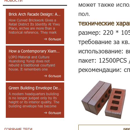
НОВОСТИ
может также испо
пол.
Brick Arch Facade Design: A Closer Look at Yiwu Place
How Curved Brickwork Gives a
технические хара
Retail District Its Identity At Yiwu
Place, arches are more than a
размер: 220 * 10
historical reference. They mark
entrances, deepen faca...
больше
требование за кв.
использование: в
How a Contemporary Xiamen Project Reframes Minnan Red Brick
LOPO Material and Culture
пакет: 12500PCS /
Huandong Yunqi does not
rebuild a traditional courtyard
рекомендации: сп
house. It remembers one
through color, material contrast
больше
and the mea...
Green Building Envelope Design: Clay Sunscreen Fins for Modern Headquarters Architecture
A modern headquarters building
is no longer judged only by its
height or its interior quality. The
building envelope has become
one of the most import...
больше
раз
ГОРЯЧИЕ ТЕГИ