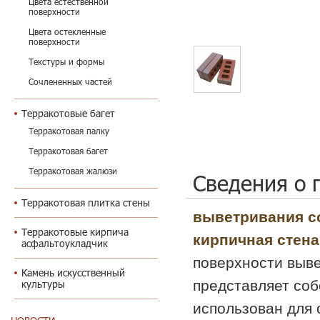
Цвета естественной
поверхности
Цвета остекленные
поверхности
Текстуры и формы
Сочлененных частей
Терракотовые багет
Терракотовая палку
Терракотовая багет
Терракотовая жалюзи
Сведения о 
Терракотовая плитка стены
выветривания с
Терракотовые кирпича
кирпичная стена
асфальтоукладчик
поверхности выве
Камень искусственный
представляет соб
культуры
использован для 