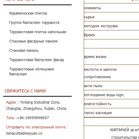
элементы
Керамическая плитка
сырья
Группа Rainscreen терракота
методом экструзии
Терракотовая плитка напольная
Время
Стеновые фасадные панели
Стеновая панель
время жизни
Терракотовая Rainscreen фасад
Терракотовые облицовки
кислоты и щелочи
Rainscreen
сопротивление
анти пыли
СВЯЖИТЕСЬ С НАМИ
поглощение воды курс
Адрес :
Yintang Industrial Zone,
влагостойкость
Changtai, Zhangzhou, Fujian, China
тепло изоляция
Тель :
+86-18959898697
Отправить по электронной почте :
КИРПИЧЕЙ за м²
terracotta@leiyuan.cn
строительства