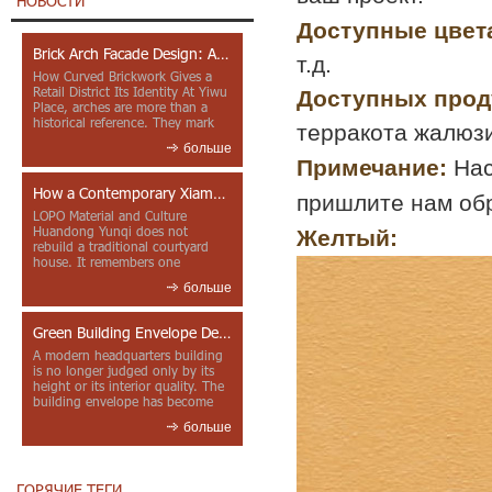
НОВОСТИ
Доступные цвет
Brick Arch Facade Design: A Closer Look at Yiwu Place
т.д.
How Curved Brickwork Gives a
Retail District Its Identity At Yiwu
Доступных прод
Place, arches are more than a
historical reference. They mark
терракота жалюзи 
entrances, deepen faca...
больше
Примечание:
Нас
How a Contemporary Xiamen Project Reframes Minnan Red Brick
пришлите нам обр
LOPO Material and Culture
Huandong Yunqi does not
Желтый:
rebuild a traditional courtyard
house. It remembers one
through color, material contrast
больше
and the mea...
Green Building Envelope Design: Clay Sunscreen Fins for Modern Headquarters Architecture
A modern headquarters building
is no longer judged only by its
height or its interior quality. The
building envelope has become
one of the most import...
больше
ГОРЯЧИЕ ТЕГИ