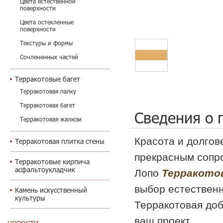
Цвета естественной
поверхности
Цвета остекленные
поверхности
Текстуры и формы
Сочлененных частей
Терракотовые багет
Терракотовая палку
Терракотовая багет
Сведения о 
Терракотовая жалюзи
Красота и долгов
Терракотовая плитка стены
прекрасным сопр
Терракотовые кирпича
асфальтоукладчик
Лопо
Терракото
выбор естествен
Камень искусственный
культуры
Терракотовая доб
ваш проект.