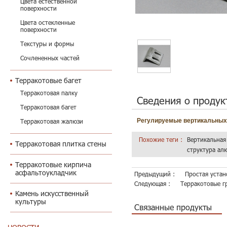
Цвета естественной
поверхности
Цвета остекленные
поверхности
Текстуры и формы
Сочлененных частей
Терракотовые багет
Терракотовая палку
Сведения о продук
Терракотовая багет
Регулируемые вертикальных
Терракотовая жалюзи
Похожие теги :
Вертикальная
Терракотовая плитка стены
структура ал
Терракотовые кирпича
асфальтоукладчик
Предыдущий :
Простая устан
Следующая :
Терракотовые г
Камень искусственный
культуры
Связанные продукты