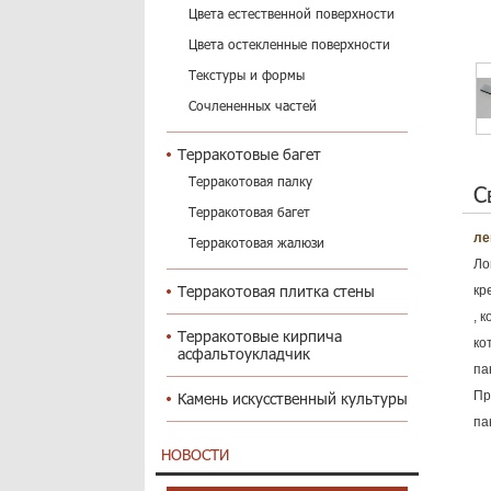
Цвета естественной поверхности
Цвета остекленные поверхности
Текстуры и формы
Сочлененных частей
Терракотовые багет
Терракотовая палку
С
Терракотовая багет
ле
Терракотовая жалюзи
Ло
Терракотовая плитка стены
кр
, 
Терракотовые кирпича
ко
асфальтоукладчик
па
Пр
Камень искусственный культуры
па
НОВОСТИ