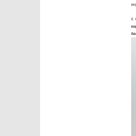
ве
6.
ка
ба