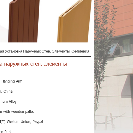
ая Установка Наружных Стен, Элементы Крепления
а наружных стен, элементы
t Hanging Arm
n, China
inum Alloy
on with wooden pallet
T/T, Western Union, Paypal
en Port