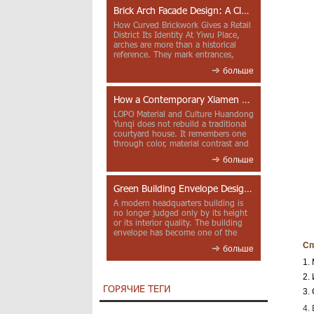
Brick Arch Facade Design: A Closer Look at Yiwu Place
How Curved Brickwork Gives a Retail
District Its Identity At Yiwu Place,
arches are more than a historical
reference. They mark entrances,
deepen faca...
больше
How a Contemporary Xiamen Project Reframes Minnan Red Brick
LOPO Material and Culture Huandong
Yunqi does not rebuild a traditional
courtyard house. It remembers one
through color, material contrast and
the mea...
больше
Green Building Envelope Design: Clay Sunscreen Fins for Modern Headquarters Architecture
A modern headquarters building is
no longer judged only by its height
or its interior quality. The building
envelope has become one of the
most import...
Сп
больше
1.
2.
ГОРЯЧИЕ ТЕГИ
3.
4.