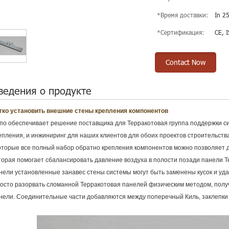
*Время доставки:
In 2
*Сертификация:
CE, 
Contact Now
ведения о продукте
гко установить внешние стены крепления компонентов
по обеспечивает решение поставщика для Терракотовая группа поддержки с
епления, и инжиниринг для наших клиентов для обоих проектов строительства
которые все полный набор обратно крепления компонентов можно позволяет 
торая помогает сбалансировать давление воздуха в полости позади панели Т
нели установленные занавес стены системы могут быть заменены кусок и уд
осто разорвать сломанной Терракотовая панелей физическим методом, получ
нели. Соединительные части добавляются между поперечный Киль, заклепки 