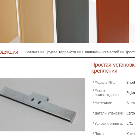
ОДУКЦИЯ
Главная
>>
Группа Терракота
>>
Сочлененных Частей
>>
Прост
Простая установк
крепления
*Модель №.:
Shor
*Место
Fujia
происхождения:
*Материал:
Alum
*Детали упаковки:
Cart
*Условия оплаты:
L/C, 
*Порт:
Xiam