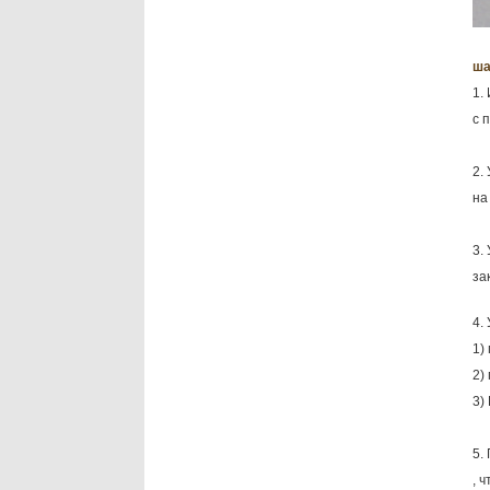
ша
1.
с 
2.
на
3.
за
4.
1)
2)
3)
5.
, 