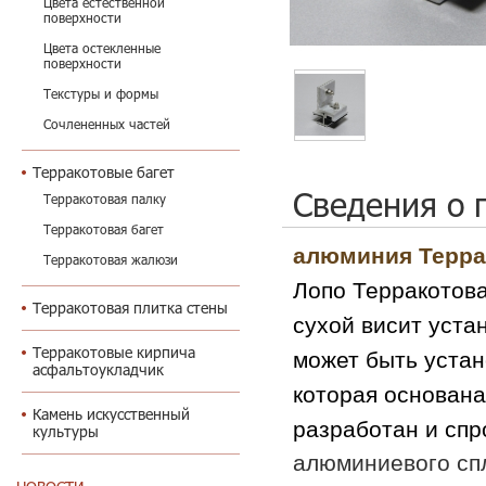
Цвета естественной
поверхности
Цвета остекленные
поверхности
Текстуры и формы
Сочлененных частей
Терракотовые багет
Сведения о 
Терракотовая палку
Терракотовая багет
алюминия Терра
Терракотовая жалюзи
Лопо Терракотова
Терракотовая плитка стены
сухой висит уста
Терракотовые кирпича
может быть устан
асфальтоукладчик
которая основана
Камень искусственный
разработан и спр
культуры
алюминиевого спл