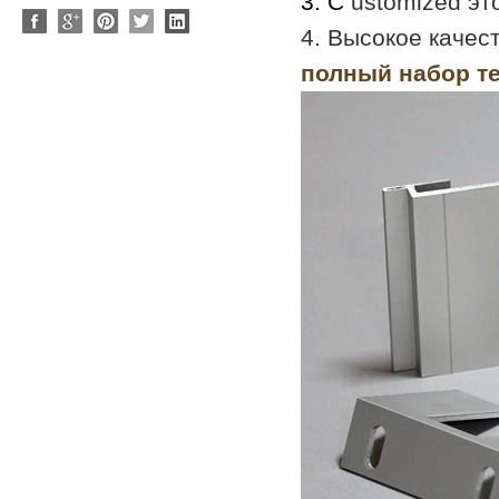
3. C
ustomized эт
4. Высокое качес
полный набор те