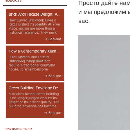
НОВОСТИ
Просто дайте нам
и мы предложим в
Brick Arch Facade Design: A Closer Look at Yiwu Place
вас.
How Curved Brickwork Gives a
Retail District Its Identity At Yiwu
Place, arches are more than a
historical reference. They mark
entrances, deepen faca...
больше
How a Contemporary Xiamen Project Reframes Minnan Red Brick
LOPO Material and Culture
Huandong Yunqi does not
rebuild a traditional courtyard
house. It remembers one
through color, material contrast
больше
and the mea...
Green Building Envelope Design: Clay Sunscreen Fins for Modern Headquarters Architecture
A modern headquarters building
is no longer judged only by its
height or its interior quality. The
building envelope has become
one of the most import...
больше
ГОРЯЧИЕ ТЕГИ