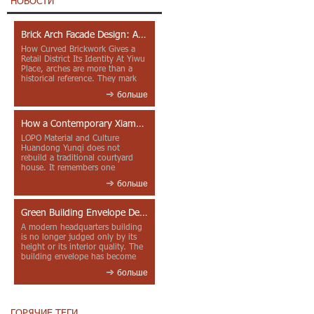
НОВОСТИ
Brick Arch Facade Design: A Closer Look at Yiwu Place
How Curved Brickwork Gives a
Retail District Its Identity At Yiwu
Place, arches are more than a
historical reference. They mark
entrances, deepen faca...
больше
How a Contemporary Xiamen Project Reframes Minnan Red Brick
LOPO Material and Culture
Huandong Yunqi does not
rebuild a traditional courtyard
house. It remembers one
through color, material contrast
больше
and the mea...
Green Building Envelope Design: Clay Sunscreen Fins for Modern Headquarters Architecture
A modern headquarters building
is no longer judged only by its
height or its interior quality. The
building envelope has become
one of the most import...
больше
ГОРЯЧИЕ ТЕГИ