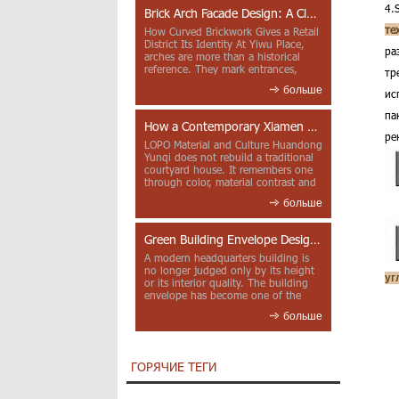
4.
Brick Arch Facade Design: A Closer Look at Yiwu Place
те
How Curved Brickwork Gives a Retail
District Its Identity At Yiwu Place,
ра
arches are more than a historical
reference. They mark entrances,
тр
deepen faca...
больше
ис
па
How a Contemporary Xiamen Project Reframes Minnan Red Brick
ре
LOPO Material and Culture Huandong
Yunqi does not rebuild a traditional
courtyard house. It remembers one
through color, material contrast and
the mea...
больше
Green Building Envelope Design: Clay Sunscreen Fins for Modern Headquarters Architecture
A modern headquarters building is
no longer judged only by its height
уг
or its interior quality. The building
envelope has become one of the
most import...
больше
ГОРЯЧИЕ ТЕГИ