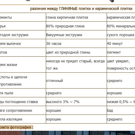
различия между ГЛИНЯНЫЕ плитки и керамической плитки
ементы
глина кирпичная плитка
керамическая п
рья
80% природная глина
80% минеральн
тодом экструзии
Вакуумные экструзии
сухого порошка
емя выпечки
36 часов
40 минут
етов
цвет из природной глины
пигмент
никогда не придет старый, всегда
цвет увядает,
емя жизни
тот же
поверхность ос
слоты и щелочи
отличный
среднего
противление
ти пыли
среднего
хорошие
ды поглощение ставка
высокого 3% ~ 7%
низкая 0,5% ~
аги сопротивление
хорошие
Бад
пла изоляции
хорошие
среднего
оекта фотография :