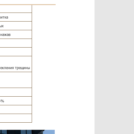
литка
ых
 нажав
текления трещины
 6%