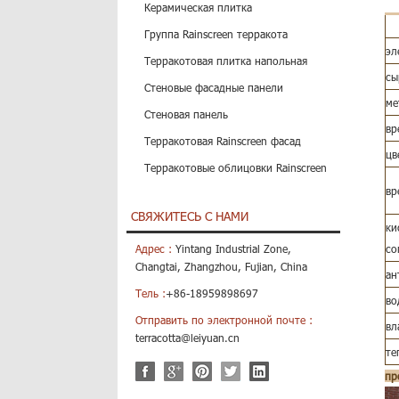
Керамическая плитка
Группа Rainscreen терракота
эл
Терракотовая плитка напольная
сы
Стеновые фасадные панели
ме
Стеновая панель
вр
Терракотовая Rainscreen фасад
цв
Терракотовые облицовки Rainscreen
вр
СВЯЖИТЕСЬ С НАМИ
ки
Адрес :
Yintang Industrial Zone,
со
Changtai, Zhangzhou, Fujian, China
ан
Тель :
+86-18959898697
во
Отправить по электронной почте :
вл
terracotta@leiyuan.cn
те
пр