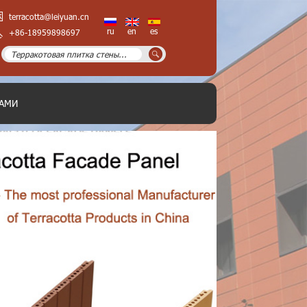
terracotta@leiyuan.cn
ru
en
es
+86-18959898697
НАМИ