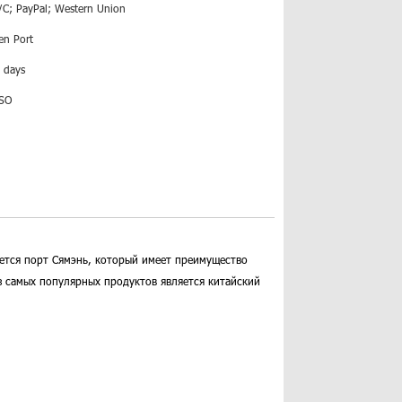
/C; PayPal; Western Union
en Port
 days
ISO
ется порт Сямэнь, который имеет преимущество
з самых популярных продуктов является китайский