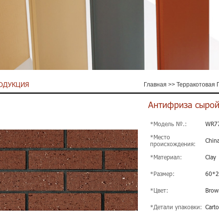
ОДУКЦИЯ
Главная
>>
Терракотовая 
Антифриза сырой
*Модель №.:
WR7
*Место
Chin
происхождения:
*Материал:
Clay
*Размер:
60*
*Цвет:
Brow
*Детали упаковки:
Carto