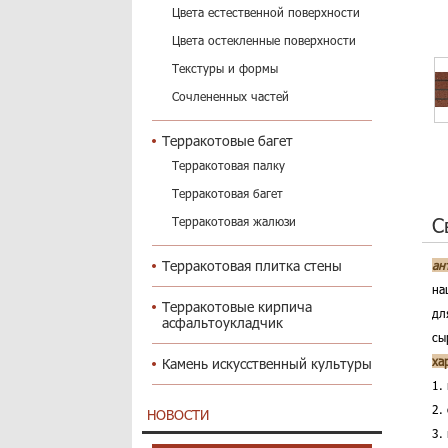
Цвета естественной поверхности
Цвета остекленные поверхности
Текстуры и формы
Сочлененных частей
Терракотовые багет
Терракотовая палку
Терракотовая багет
С
Терракотовая жалюзи
Терракотовая плитка стены
ан
на
Терракотовые кирпича
дл
асфальтоукладчик
сы
ха
Камень искусственный культуры
1.
2.
НОВОСТИ
3.