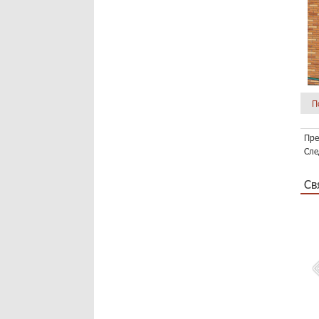
П
Пре
Сле
Св