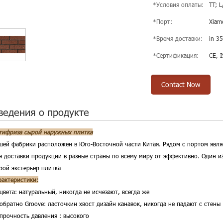
*Условия оплаты:
TT; L
*Порт:
Xiam
*Время доставки:
in 35
*Сертификация:
CE, 
Contact Now
ведения о продукте
тифриза сырой наружных плитка
шей фабрики расположен в Юго-Восточной части Китая. Рядом с портом явля
я доставки продукции в разные страны по всему миру от эффективно. Один и
рой экстерьер плитка
рактеристики:
цвета: натуральный, никогда не исчезают, всегда же
 обратно Groove:
ласточкин хвост дизайн канавок, никогда не падают с стены
 прочность давления :
высокого