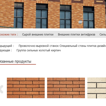
охожие теги :
Сырой внешние плитки
Внешние плитки антифриза
Силь
дыдущий :
Проволочно-вырезной станок Специальный стены плитка дизай
дующая :
Группа сильных колотый кирпич
язанные продукты