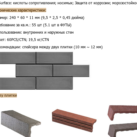
Surface:
кислоты сопротивления; носимых; Защита от коррозии; морозостойко
хнические характеристики:
змер: 240 * 60 * 11 мм (9,5 * 2,5 * 0,45 дюйма)
ебование за кв.м.: 55 шт (5.1 шт в ФУТЫ)
пользование: внутренних и наружных стен
кет: 60PCS/CTN; 19,5 кг/CTN
комендации: спейсера между двух плитки (10 мм ~ 12 мм)
лу плитки