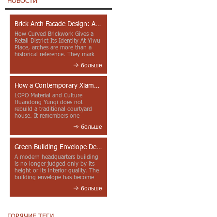
НОВОСТИ
Brick Arch Facade Design: A Closer Look at Yiwu Place
How Curved Brickwork Gives a
Retail District Its Identity At Yiwu
Place, arches are more than a
historical reference. They mark
entrances, deepen faca...
больше
How a Contemporary Xiamen Project Reframes Minnan Red Brick
LOPO Material and Culture
Huandong Yunqi does not
rebuild a traditional courtyard
house. It remembers one
through color, material contrast
больше
and the mea...
Green Building Envelope Design: Clay Sunscreen Fins for Modern Headquarters Architecture
A modern headquarters building
is no longer judged only by its
height or its interior quality. The
building envelope has become
one of the most import...
больше
ГОРЯЧИЕ ТЕГИ