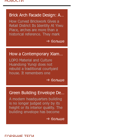
НОВОСТИ
Brick Arch Facade Design: A Closer Look at Yiwu Place
How Curved Brickwork Gives a
Retail District Its Identity At Yiwu
Place, arches are more than a
historical reference. They mark
entrances, deepen faca...
больше
How a Contemporary Xiamen Project Reframes Minnan Red Brick
LOPO Material and Culture
Huandong Yunqi does not
rebuild a traditional courtyard
house. It remembers one
through color, material contrast
больше
and the mea...
Green Building Envelope Design: Clay Sunscreen Fins for Modern Headquarters Architecture
A modern headquarters building
is no longer judged only by its
height or its interior quality. The
building envelope has become
one of the most import...
больше
ГОРЯЧИЕ ТЕГИ