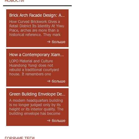
НОВОСТИ
Brick Arch Facade Design: A Closer Look at Yiwu Place
How Curved Brickwork Gives a
Retail District Its Identity At Yiwu
Place, arches are more than a
historical reference. They mark
entrances, deepen faca...
больше
How a Contemporary Xiamen Project Reframes Minnan Red Brick
LOPO Material and Culture
Huandong Yunqi does not
rebuild a traditional courtyard
house. It remembers one
through color, material contrast
больше
and the mea...
Green Building Envelope Design: Clay Sunscreen Fins for Modern Headquarters Architecture
A modern headquarters building
is no longer judged only by its
height or its interior quality. The
building envelope has become
one of the most import...
больше
ГОРЯЧИЕ ТЕГИ