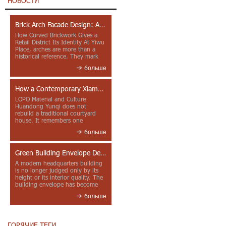
НОВОСТИ
Brick Arch Facade Design: A Closer Look at Yiwu Place
How Curved Brickwork Gives a
Retail District Its Identity At Yiwu
Place, arches are more than a
historical reference. They mark
entrances, deepen faca...
больше
How a Contemporary Xiamen Project Reframes Minnan Red Brick
LOPO Material and Culture
Huandong Yunqi does not
rebuild a traditional courtyard
house. It remembers one
through color, material contrast
больше
and the mea...
Green Building Envelope Design: Clay Sunscreen Fins for Modern Headquarters Architecture
A modern headquarters building
is no longer judged only by its
height or its interior quality. The
building envelope has become
one of the most import...
больше
ГОРЯЧИЕ ТЕГИ