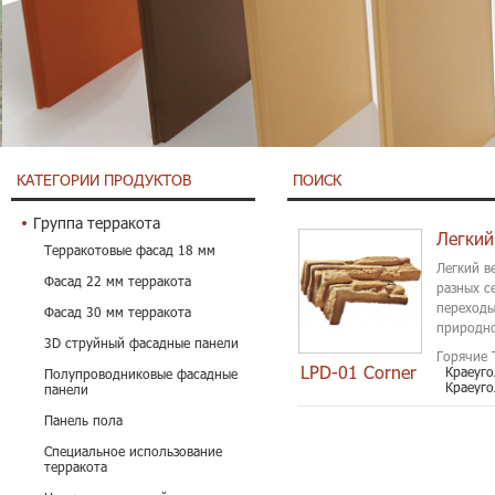
КАТЕГОРИИ ПРОДУКТОВ
ПОИСК
Группа терракота
Терракотовые фасад 18 мм
Легкий в
Фасад 22 мм терракота
разных с
переходы
Фасад 30 мм терракота
природно
3D струйный фасадные панели
Горячие 
LPD-01 Corner
Краеуго
Полупроводниковые фасадные
Краеуг
панели
Панель пола
Специальное использование
терракота