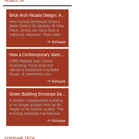
НОВОСТИ
Brick Arch Facade Design: A Closer Look at Yiwu Place
How Curved Brickwork Gives a
Retail District Its Identity At Yiwu
Place, arches are more than a
historical reference. They mark
entrances, deepen faca...
больше
How a Contemporary Xiamen Project Reframes Minnan Red Brick
LOPO Material and Culture
Huandong Yunqi does not
rebuild a traditional courtyard
house. It remembers one
through color, material contrast
больше
and the mea...
Green Building Envelope Design: Clay Sunscreen Fins for Modern Headquarters Architecture
A modern headquarters building
is no longer judged only by its
height or its interior quality. The
building envelope has become
one of the most import...
больше
ГОРЯЧИЕ ТЕГИ