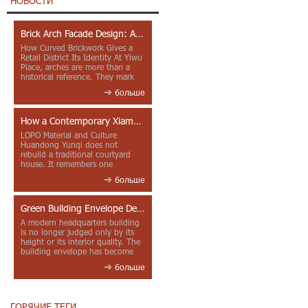
НОВОСТИ
Brick Arch Facade Design: A Closer Look at Yiwu Place
How Curved Brickwork Gives a
Retail District Its Identity At Yiwu
Place, arches are more than a
historical reference. They mark
entrances, deepen faca...
больше
How a Contemporary Xiamen Project Reframes Minnan Red Brick
LOPO Material and Culture
Huandong Yunqi does not
rebuild a traditional courtyard
house. It remembers one
through color, material contrast
больше
and the mea...
Green Building Envelope Design: Clay Sunscreen Fins for Modern Headquarters Architecture
A modern headquarters building
is no longer judged only by its
height or its interior quality. The
building envelope has become
one of the most import...
больше
ГОРЯЧИЕ ТЕГИ