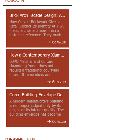
НОВОСТИ
Brick Arch Facade Design: A Closer Look at Yiwu Place
How Curved Brickwork Gives a
Retail District Its Identity At Yiwu
Place, arches are more than a
historical reference. They mark
entrances, deepen faca...
больше
How a Contemporary Xiamen Project Reframes Minnan Red Brick
LOPO Material and Culture
Huandong Yunqi does not
rebuild a traditional courtyard
house. It remembers one
through color, material contrast
больше
and the mea...
Green Building Envelope Design: Clay Sunscreen Fins for Modern Headquarters Architecture
A modern headquarters building
is no longer judged only by its
height or its interior quality. The
building envelope has become
one of the most import...
больше
ГОРЯЧИЕ ТЕГИ